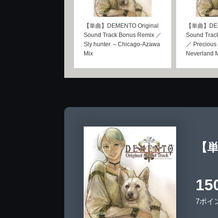
【単曲】DEMENTO Original
【単曲】DEME
Sound Track Bonus Remix ／
Sound Trac
Sly hunter ～Chicago-Azawa
／ Precious
Mix
Neverland 
【単曲
15
7ポイ