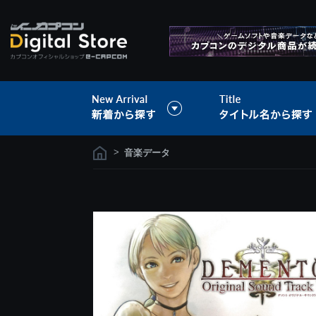
>
音楽データ