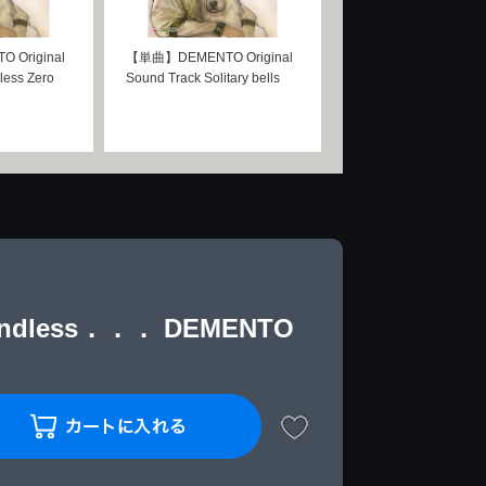
Original
【単曲】DEMENTO Original
less Zero
Sound Track Solitary bells
 Endless．．． DEMENTO