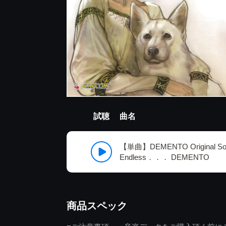
試聴
曲名
【単曲】DEMENTO Original Sou
Endless．．． DEMENTO
商品スペック