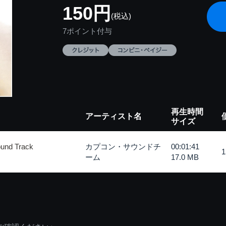
150円
(税込)
7ポイント付与
再生時間
アーティスト名
サイズ
nd Track
カプコン・サウンドチ
00:01:41
ーム
17.0 MB