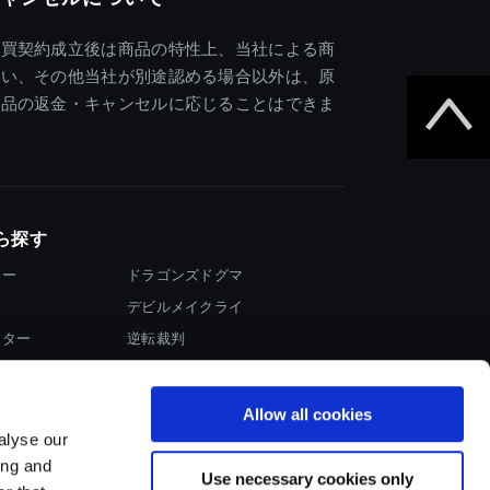
売買契約成立後は商品の特性上、当社による商
違い、その他当社が別途認める場合以外は、原
商品の返金・キャンセルに応じることはできま
ら探す
ター
ドラゴンズドグマ
デビルメイクライ
イター
逆転裁判
大神
Allow all cookies
alyse our
ing and
Use necessary cookies only