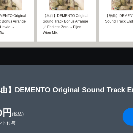
NTO Original
【単曲】DEMENTO Original
【単曲】DEMENTO 
k Bonus Arrange
Sound Track Bonus Arrange
Sound Track End
 Hewie ～
／ Endless Zero ～Eljen
Mix
Wien Mix
】DEMENTO Original Sound Track
0円
(税込)
ント付与