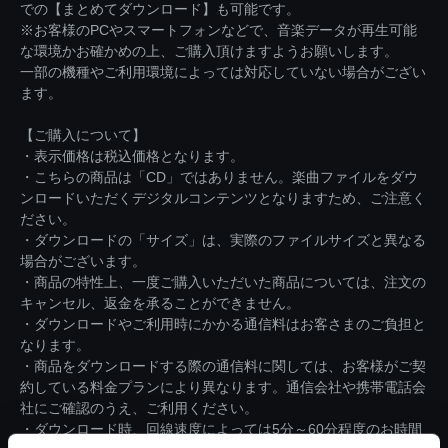
での【まとめてダウンロード】も可能です。
※お客様のPCやスマートフォンなどで、音楽データが再生可能
な環境かお確かめの上、ご購入頂けますようお願いします。
一部の機種やご利用環境によっては対応していない場合がござい
ます。
【ご購入について】
・表示価格は税込価格となります。
・こちらの商品は「CD」ではありません。楽曲ファイルをダウ
ンロードいただくデジタルコンテンツとなりますため、ご注意く
ださい。
・ダウンロードの「サイズ」は、実際のファイルサイズと異なる
場合がございます。
・商品の特性上、一度ご購入いただいた商品については、注文の
キャンセル、返金を承ることができません。
・ダウンロードやご利用時にかかる通信料はお客さまのご負担と
なります。
・商品をダウンロードする際の通信料に関しては、お客様がご契
約している料金プランにより異なります。通信会社や携帯電話会
社にご確認のうえ、ご利用ください。
・ダウンロード時、回線速度によっては5分～60分程度のお時間