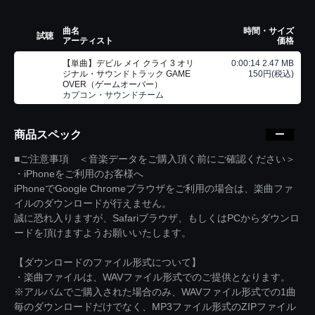
曲名
時間・サイズ
試聴
アーティスト
価格
【単曲】デビル メイ クライ 3 オリ
0:00:14 2.47 MB
ジナル・サウンドトラック GAME
150円(税込)
OVER（ゲームオーバー）
カプコン・サウンドチーム
商品スペック
■ご注意事項 ＜音楽データをご購入頂く前にご確認ください＞
・iPhoneをご利用のお客様へ
iPhoneでGoogle Chromeブラウザをご利用の場合は、楽曲ファ
イルのダウンロードが行えません。
誠に恐れ入りますが、Safariブラウザ、もしくはPCからダウンロ
ードを頂けますようお願いいたします。
【ダウンロードのファイル形式について】
・楽曲ファイルは、WAVファイル形式でのご提供となります。
※アルバムでご購入された場合のみ、WAVファイル形式での1曲
毎のダウンロードだけでなく、MP3ファイル形式のZIPファイル