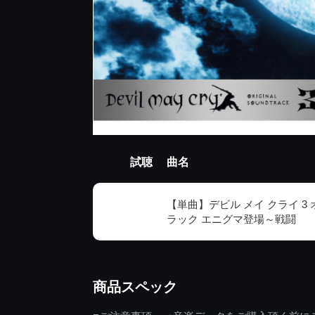
試聴
曲名
【単曲】デビル メイ クライ 3
ラック エニグマ登場～戦闘
商品スペック