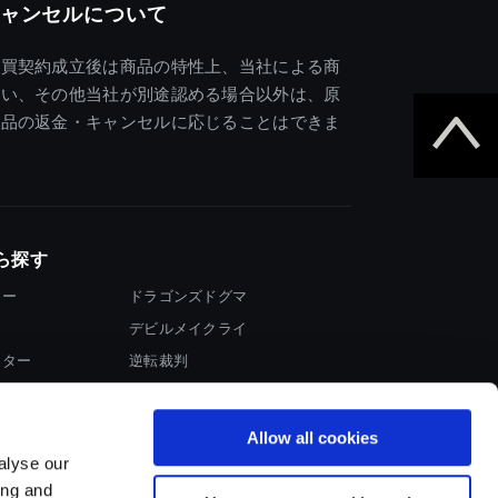
ャンセルについて
売買契約成立後は商品の特性上、当社による商
違い、その他当社が別途認める場合以外は、原
商品の返金・キャンセルに応じることはできま
ら探す
ター
ドラゴンズドグマ
デビルメイクライ
イター
逆転裁判
大神
Allow all cookies
alyse our
ing and