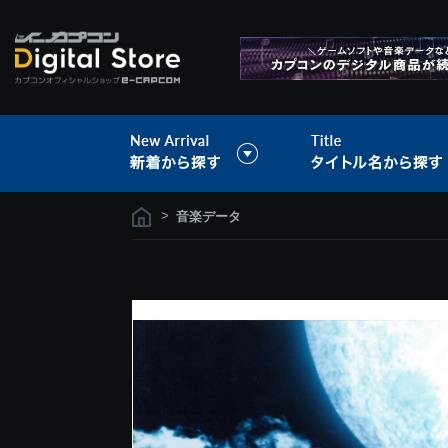
>
音楽データ