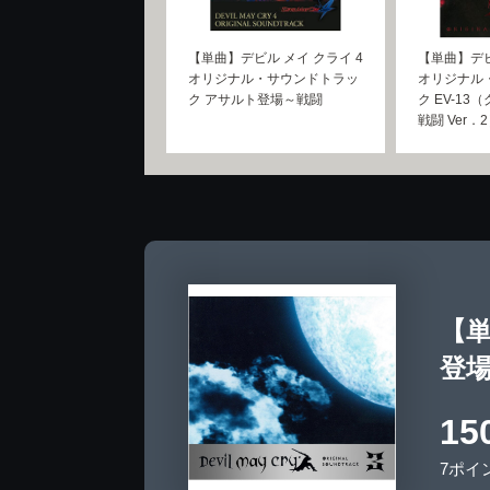
【単曲】デビル メイ クライ 4
【単曲】デビ
オリジナル・サウンドトラッ
オリジナル
ク アサルト登場～戦闘
ク EV-1
戦闘 Ver．
【単
登
15
7ポイ