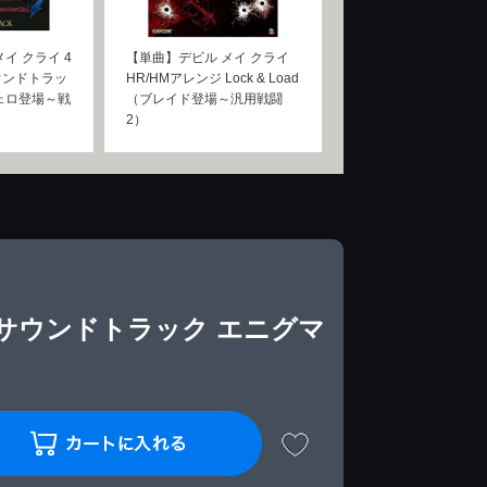
イ クライ 4
【単曲】デビル メイ クライ
ウンドトラッ
HR/HMアレンジ Lock & Load
ェロ登場～戦
（ブレイド登場～汎用戦闘
2）
・サウンドトラック エニグマ