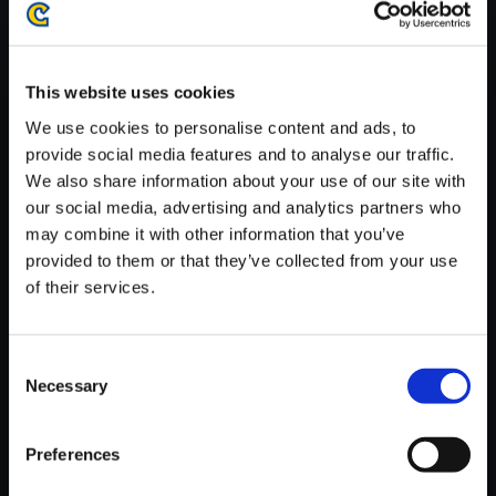
がかかる場合がございます。
※ご購入いただいたファイルのダウンロードの際には、通信環境
が安定しているWifi環境でお試しください。
This website uses cookies
We use cookies to personalise content and ads, to
provide social media features and to analyse our traffic.
We also share information about your use of our site with
our social media, advertising and analytics partners who
【単曲】biohazard SOUND CH
may combine it with other information that you’ve
RONICLE BEST TRACK BOX
provided to them or that they’ve collected from your use
Sorrow （Ending Credits）
of their services.
150円
(税込)
7ポイント付与
Consent
Necessary
Selection
Preferences