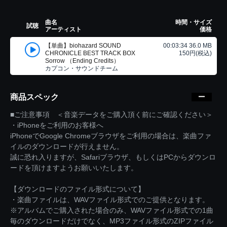
曲名
時間・サイズ
試聴
アーティスト
価格
【単曲】biohazard SOUND
00:03:34 36.0 MB
CHRONICLE BEST TRACK BOX
150円(税込)
Sorrow （Ending Credits）
カプコン・サウンドチーム
商品スペック
■ご注意事項 ＜音楽データをご購入頂く前にご確認ください＞
・iPhoneをご利用のお客様へ
iPhoneでGoogle Chromeブラウザをご利用の場合は、楽曲ファ
イルのダウンロードが行えません。
誠に恐れ入りますが、Safariブラウザ、もしくはPCからダウンロ
ードを頂けますようお願いいたします。
【ダウンロードのファイル形式について】
・楽曲ファイルは、WAVファイル形式でのご提供となります。
※アルバムでご購入された場合のみ、WAVファイル形式での1曲
毎のダウンロードだけでなく、MP3ファイル形式のZIPファイル