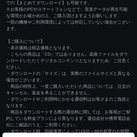
での【まとめてダウンロード】も可能です。
※お客様のPCやスマートフォンなどで、音楽データが再生可能
な環境かお確かめの上、ご購入頂けますようお願いします。
一部の機種やご利用環境によっては対応していない場合がござい
ます。
【ご購入について】
・表示価格は税込価格となります。
・こちらの商品は「CD」ではありません。楽曲ファイルをダウ
ンロードいただくデジタルコンテンツとなりますため、ご注意く
ださい。
・ダウンロードの「サイズ」は、実際のファイルサイズと異なる
場合がございます。
・商品の特性上、一度ご購入いただいた商品については、注文の
キャンセル、返金を承ることができません。
・ダウンロードやご利用時にかかる通信料はお客さまのご負担と
なります。
・商品をダウンロードする際の通信料に関しては、お客様がご契
約している料金プランにより異なります。通信会社や携帯電話会
社にご確認のうえ、ご利用ください。
・ダウンロード時、回線速度によっては5分～60分程度のお時間