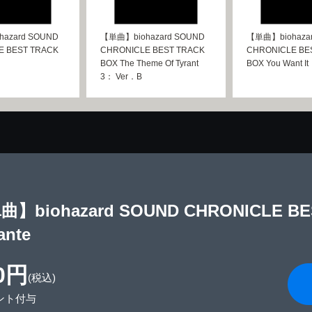
azard SOUND
【単曲】biohazard SOUND
【単曲】biohaza
E BEST TRACK
CHRONICLE BEST TRACK
CHRONICLE BE
BOX The Theme Of Tyrant
BOX You Want It
3： Ver．B
】biohazard SOUND CHRONICLE BES
ante
0円
(税込)
ント付与