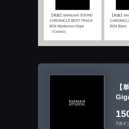
【単曲】biohazard SOUND
【単曲】bioh
CHRONICLE BEST TRACK
CHRONICL
BOX Mysterious Orgel
BOX Blanc
（Correct）
【単曲
Gig
15
7ポイ