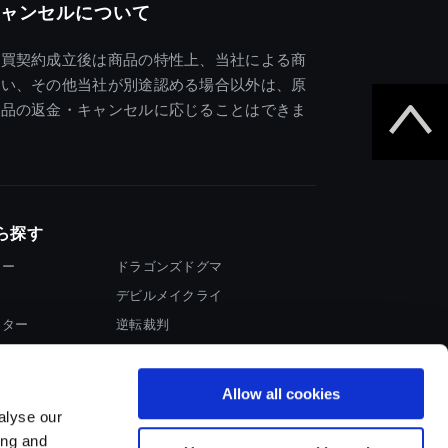
ャンセルについて
売買契約成立後は商品の特性上、当社による商
違い、その他当社が別途認める場合以外は、原
商品の返金・キャンセルに応じることはできま
ら探す
ター
ドラゴンズドグマ
デビルメイクライ
イター
逆転裁判
大神
Allow all cookies
alyse our
ing and