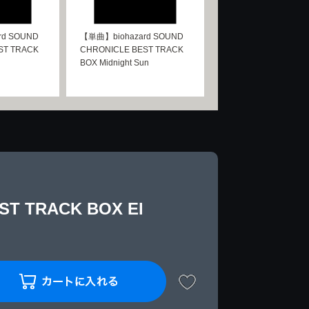
rd SOUND
【単曲】biohazard SOUND
ST TRACK
CHRONICLE BEST TRACK
BOX Midnight Sun
T TRACK BOX El