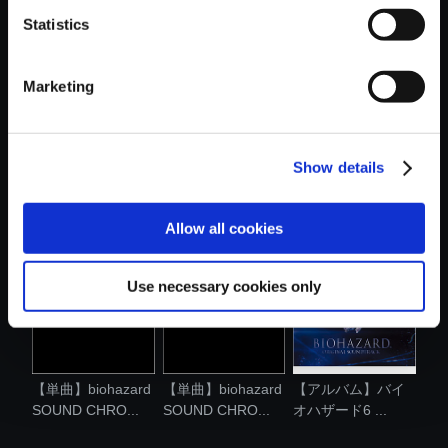
Statistics
おすすめ商品
Marketing
Show details
【単曲】biohazard
【単曲】biohazard
【単曲】biohazard
SOUND CHRO...
SOUND CHRO...
SOUND CHRO...
Allow all cookies
Use necessary cookies only
【単曲】biohazard
【単曲】biohazard
【アルバム】バイ
SOUND CHRO...
SOUND CHRO...
オハザード6 ...