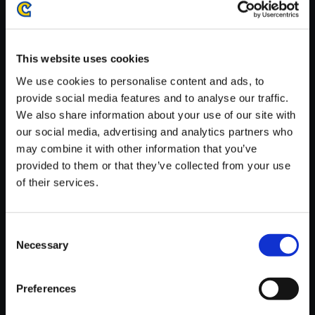
がかかる場合がございます。
※ご購入いただいたファイルのダウンロードの際には、通信環境
が安定しているWifi環境でお試しください。
This website uses cookies
We use cookies to personalise content and ads, to
provide social media features and to analyse our traffic.
We also share information about your use of our site with
our social media, advertising and analytics partners who
【単曲】biohazard SOUND CH
may combine it with other information that you’ve
RONICLE BEST TRACK BOX
provided to them or that they’ve collected from your use
RESULT
of their services.
150円
(税込)
7ポイント付与
Consent
Necessary
Selection
Preferences