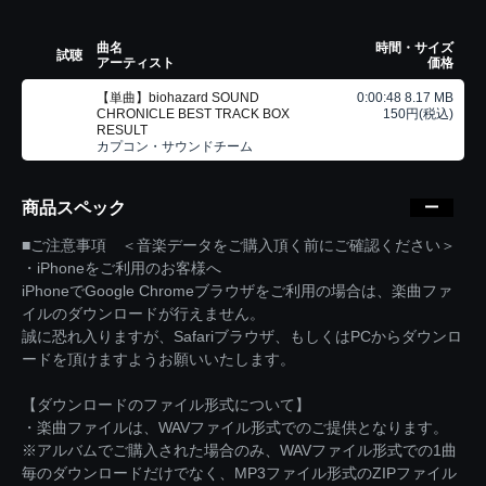
曲名
時間・サイズ
試聴
アーティスト
価格
【単曲】biohazard SOUND
0:00:48 8.17 MB
CHRONICLE BEST TRACK BOX
150円(税込)
RESULT
カプコン・サウンドチーム
商品スペック
■ご注意事項 ＜音楽データをご購入頂く前にご確認ください＞
・iPhoneをご利用のお客様へ
iPhoneでGoogle Chromeブラウザをご利用の場合は、楽曲ファ
イルのダウンロードが行えません。
誠に恐れ入りますが、Safariブラウザ、もしくはPCからダウンロ
ードを頂けますようお願いいたします。
【ダウンロードのファイル形式について】
・楽曲ファイルは、WAVファイル形式でのご提供となります。
※アルバムでご購入された場合のみ、WAVファイル形式での1曲
毎のダウンロードだけでなく、MP3ファイル形式のZIPファイル