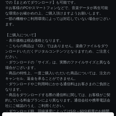
での【まとめてダウンロード】も可能です。
※お客様のPCやスマートフォンなどで、音楽データが再生可能
な環境かお確かめの上、ご購入頂けますようお願いします。
一部の機種やご利用環境によっては対応していない場合がござい
ます。
【ご購入について】
・表示価格は税込価格となります。
・こちらの商品は「CD」ではありません。楽曲ファイルをダウ
ンロードいただくデジタルコンテンツとなりますため、ご注意く
ださい。
・ダウンロードの「サイズ」は、実際のファイルサイズと異なる
場合がございます。
・商品の特性上、一度ご購入いただいた商品については、注文の
キャンセル、返金を承ることができません。
・ダウンロードやご利用時にかかる通信料はお客さまのご負担と
なります。
・商品をダウンロードする際の通信料に関しては、お客様がご契
約している料金プランにより異なります。通信会社や携帯電話会
社にご確認のうえ、ご利用ください。
・ダウンロード時、回線速度によっては5分～60分程度のお時間