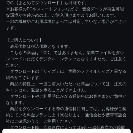
での【まとめてダウンロード】も可能です。
※お客様のPCやスマートフォンなどで、音楽データが再生可能
な環境かお確かめの上、ご購入頂けますようお願いします。
一部の機種やご利用環境によっては対応していない場合がござい
ます。
【ご購入について】
・表示価格は税込価格となります。
・こちらの商品は「CD」ではありません。楽曲ファイルをダウ
ンロードいただくデジタルコンテンツとなりますため、ご注意く
ださい。
・ダウンロードの「サイズ」は、実際のファイルサイズと異なる
場合がございます。
・商品の特性上、一度ご購入いただいた商品については、注文の
キャンセル、返金を承ることができません。
・ダウンロードやご利用時にかかる通信料はお客さまのご負担と
なります。
・商品をダウンロードする際の通信料に関しては、お客様がご契
約している料金プランにより異なります。通信会社や携帯電話会
社にご確認のうえ、ご利用ください。
・ダウンロード時、回線速度によっては5分～60分程度のお時間