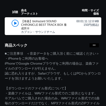
曲名
時間・サイズ
試聴
アーティスト
価格
【単曲】biohazard SOUND
00:01:11 12.0 MB
CHRONICLE BEST TRACK BOX 養
150円(税込)
成所Ⅲ
カプコン・サウンドチーム
商品スペック
■ご注意事項 ＜音楽データをご購入頂く前にご確認ください＞
・iPhoneをご利用のお客様へ
iPhoneでGoogle Chromeブラウザをご利用の場合は、楽曲ファ
イルのダウンロードが行えません。
誠に恐れ入りますが、Safariブラウザ、もしくはPCからダウンロ
ードを頂けますようお願いいたします。
【ダウンロードのファイル形式について】
・楽曲ファイルは、WAVファイル形式でのご提供となります。
※アルバムでご購入された場合のみ、WAVファイル形式での1曲
毎のダウンロードだけでなく、MP3ファイル形式のZIPファイル