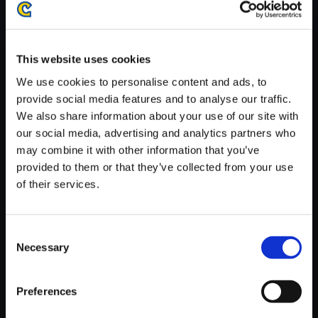
がかかる場合がございます。
※ご購入いただいたファイルのダウンロードの際には、通信環境
が安定しているWifi環境でお試しください。
This website uses cookies
We use cookies to personalise content and ads, to
provide social media features and to analyse our traffic.
We also share information about your use of our site with
our social media, advertising and analytics partners who
【単曲】biohazard SOUND CH
may combine it with other information that you’ve
RONICLE BEST TRACK BOX
provided to them or that they’ve collected from your use
養成所Ⅲ
of their services.
150円
(税込)
7ポイント付与
Consent
Necessary
Selection
Preferences