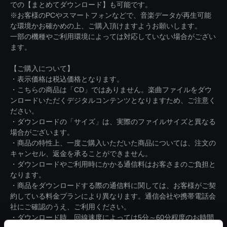
での【まとめてダウンロード】も可能です。
※お客様のPCやスマートフォンなどで、音楽データが再生可能
な環境かお確かめの上、ご購入頂けますようお願いします。
一部の機種やご利用環境によっては対応していない場合がござい
ます。
【ご購入について】
・表示価格は税込価格となります。
・こちらの商品は「CD」ではありません。楽曲ファイルをダウ
ンロードいただくデジタルコンテンツとなりますため、ご注意く
ださい。
・ダウンロードの「サイズ」は、実際のファイルサイズと異なる
場合がございます。
・商品の特性上、一度ご購入いただいた商品については、注文の
キャンセル、返金を承ることができません。
・ダウンロードやご利用時にかかる通信料はお客さまのご負担と
なります。
・商品をダウンロードする際の通信料に関しては、お客様がご契
約している料金プランにより異なります。通信会社や携帯電話会
社にご確認のうえ、ご利用ください。
・ダウンロード時、回線速度によっては5分～60分程度のお時間