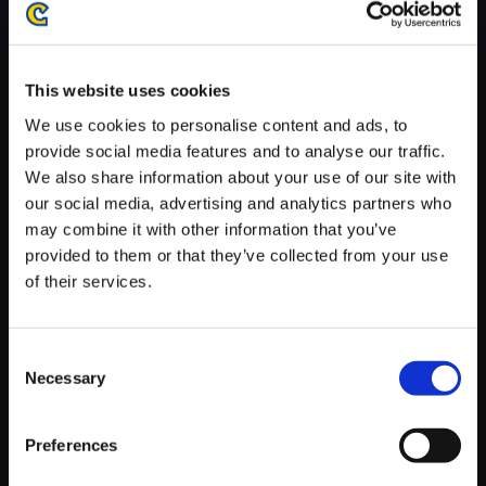
がかかる場合がございます。
※ご購入いただいたファイルのダウンロードの際には、通信環境
が安定しているWifi環境でお試しください。
This website uses cookies
We use cookies to personalise content and ads, to
provide social media features and to analyse our traffic.
We also share information about your use of our site with
our social media, advertising and analytics partners who
【単曲】biohazard SOUND CH
may combine it with other information that you’ve
RONICLE BEST TRACK BOX
provided to them or that they’ve collected from your use
LEECHMAN-1
of their services.
150円
(税込)
7ポイント付与
Consent
Necessary
Selection
Preferences