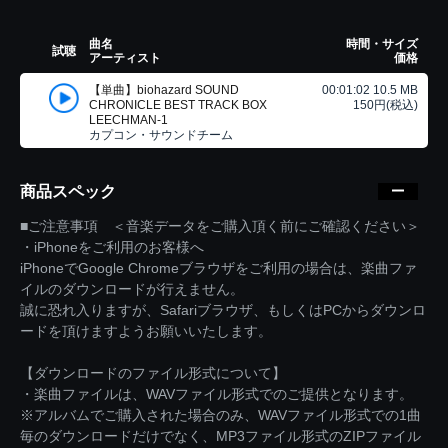
曲名
時間・サイズ
試聴
アーティスト
価格
【単曲】biohazard SOUND
00:01:02 10.5 MB
CHRONICLE BEST TRACK BOX
150円(税込)
LEECHMAN-1
カプコン・サウンドチーム
商品スペック
■ご注意事項 ＜音楽データをご購入頂く前にご確認ください＞
・iPhoneをご利用のお客様へ
iPhoneでGoogle Chromeブラウザをご利用の場合は、楽曲ファ
イルのダウンロードが行えません。
誠に恐れ入りますが、Safariブラウザ、もしくはPCからダウンロ
ードを頂けますようお願いいたします。
【ダウンロードのファイル形式について】
・楽曲ファイルは、WAVファイル形式でのご提供となります。
※アルバムでご購入された場合のみ、WAVファイル形式での1曲
毎のダウンロードだけでなく、MP3ファイル形式のZIPファイル