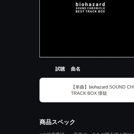
試聴
曲名
【単曲】biohazard SOUND CH
TRACK BOX 懐疑
商品スペック