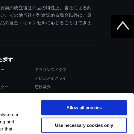
売買契約成立後は商品の特性上、当社による商
違い、その他当社が別途認める場合以外は、原
商品の返金・キャンセルに応じることはできま
ら探す
ター
ドラゴンズドグマ
デビルメイクライ
イター
逆転裁判
大神
Allow all cookies
alyse our
ing and
Use necessary cookies only
r that