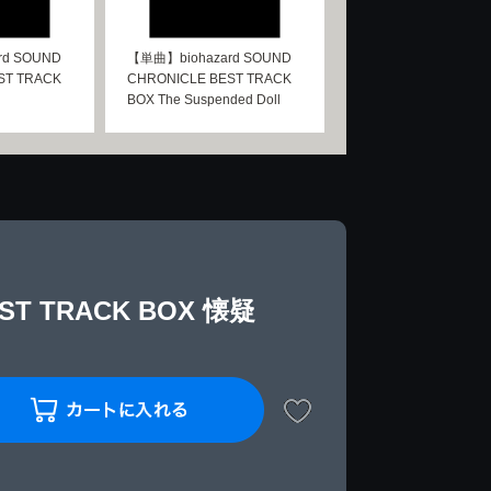
rd SOUND
【単曲】biohazard SOUND
ST TRACK
CHRONICLE BEST TRACK
BOX The Suspended Doll
EST TRACK BOX 懐疑