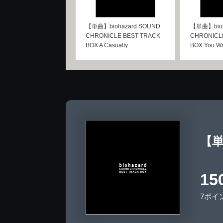
【単曲】biohazard SOUND
【単曲】bioh
CHRONICLE BEST TRACK
CHRONICL
BOX A Casualty
BOX You Wan
【単
15
7ポイ