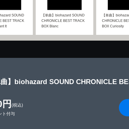
azard SOUND
【単曲】biohazard SOUND
【単曲】biohaza
E BEST TRACK
CHRONICLE BEST TRACK
CHRONICLE BE
t It
BOX Blanc
BOX Curiosity
曲】biohazard SOUND CHRONICLE B
0円
(税込)
ント付与