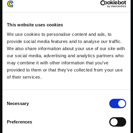
がかかる場合がございます。
※ご購入いただいたファイルのダウンロードの際には、通信環境
が安定しているWifi環境でお試しください。
This website uses cookies
We use cookies to personalise content and ads, to
provide social media features and to analyse our traffic.
We also share information about your use of our site with
our social media, advertising and analytics partners who
【単曲】biohazard SOUND CH
may combine it with other information that you’ve
RONICLE BEST TRACK BOX
provided to them or that they’ve collected from your use
Ending Credits
of their services.
150円
(税込)
7ポイント付与
Consent
Necessary
Selection
Preferences