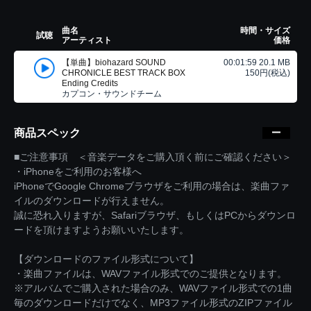
曲名
時間・サイズ
試聴
アーティスト
価格
【単曲】biohazard SOUND
00:01:59 20.1 MB
CHRONICLE BEST TRACK BOX
150円(税込)
Ending Credits
カプコン・サウンドチーム
商品スペック
■ご注意事項 ＜音楽データをご購入頂く前にご確認ください＞
・iPhoneをご利用のお客様へ
iPhoneでGoogle Chromeブラウザをご利用の場合は、楽曲ファ
イルのダウンロードが行えません。
誠に恐れ入りますが、Safariブラウザ、もしくはPCからダウンロ
ードを頂けますようお願いいたします。
【ダウンロードのファイル形式について】
・楽曲ファイルは、WAVファイル形式でのご提供となります。
※アルバムでご購入された場合のみ、WAVファイル形式での1曲
毎のダウンロードだけでなく、MP3ファイル形式のZIPファイル