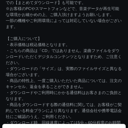
での【まとめてダウンロード】も可能です。
※お客様のPCやスマートフォンなどで、音楽データが再生可能
な環境かお確かめの上、ご購入頂けますようお願いします。
一部の機種やご利用環境によっては対応していない場合がござい
ます。
【ご購入について】
・表示価格は税込価格となります。
・こちらの商品は「CD」ではありません。楽曲ファイルをダウ
ンロードいただくデジタルコンテンツとなりますため、ご注意く
ださい。
・ダウンロードの「サイズ」は、実際のファイルサイズと異なる
場合がございます。
・商品の特性上、一度ご購入いただいた商品については、注文の
キャンセル、返金を承ることができません。
・ダウンロードやご利用時にかかる通信料はお客さまのご負担と
なります。
・商品をダウンロードする際の通信料に関しては、お客様がご契
約している料金プランにより異なります。通信会社や携帯電話会
社にご確認のうえ、ご利用ください。
・ダウンロード時、回線速度によっては5分～60分程度のお時間