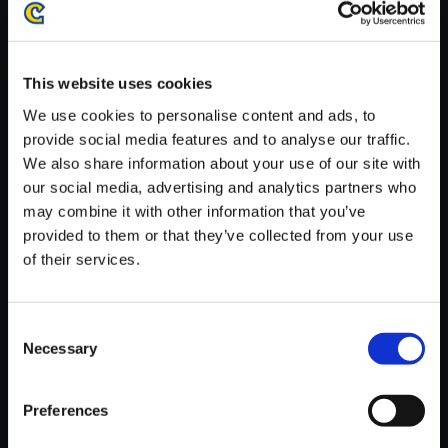
がかかる場合がございます。
※ご購入いただいたファイルのダウンロードの際には、通信環境
が安定しているWifi環境でお試しください。
This website uses cookies
We use cookies to personalise content and ads, to
provide social media features and to analyse our traffic.
We also share information about your use of our site with
our social media, advertising and analytics partners who
【単曲】biohazard SOUND CH
may combine it with other information that you’ve
RONICLE BEST TRACK BOX
provided to them or that they’ve collected from your use
Plant42
of their services.
150円
(税込)
7ポイント付与
Consent
Necessary
Selection
Preferences