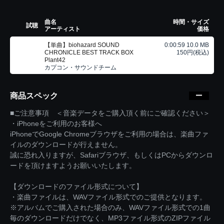
曲名
時間・サイズ
試聴
アーティスト
価格
【単曲】biohazard SOUND
0:00:59 10.0 MB
CHRONICLE BEST TRACK BOX
150円(税込)
Plant42
カプコン・サウンドチーム
商品スペック
■ご注意事項 ＜音楽データをご購入頂く前にご確認ください＞
・iPhoneをご利用のお客様へ
iPhoneでGoogle Chromeブラウザをご利用の場合は、楽曲ファ
イルのダウンロードが行えません。
誠に恐れ入りますが、Safariブラウザ、もしくはPCからダウンロ
ードを頂けますようお願いいたします。
【ダウンロードのファイル形式について】
・楽曲ファイルは、WAVファイル形式でのご提供となります。
※アルバムでご購入された場合のみ、WAVファイル形式での1曲
毎のダウンロードだけでなく、MP3ファイル形式のZIPファイル