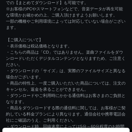
での【まとめてダウンロード】も可能です。
※お客様のPCやスマートフォンなどで、音楽データが再生可能
な環境かお確かめの上、ご購入頂けますようお願いします。
一部の機種やご利用環境によっては対応していない場合がござい
ます。
【ご購入について】
・表示価格は税込価格となります。
・こちらの商品は「CD」ではありません。楽曲ファイルをダウ
ンロードいただくデジタルコンテンツとなりますため、ご注意く
ださい。
・ダウンロードの「サイズ」は、実際のファイルサイズと異なる
場合がございます。
・商品の特性上、一度ご購入いただいた商品については、注文の
キャンセル、返金を承ることができません。
・ダウンロードやご利用時にかかる通信料はお客さまのご負担と
なります。
・商品をダウンロードする際の通信料に関しては、お客様がご契
約している料金プランにより異なります。通信会社や携帯電話会
社にご確認のうえ、ご利用ください。
・ダウンロード時、回線速度によっては5分～60分程度のお時間