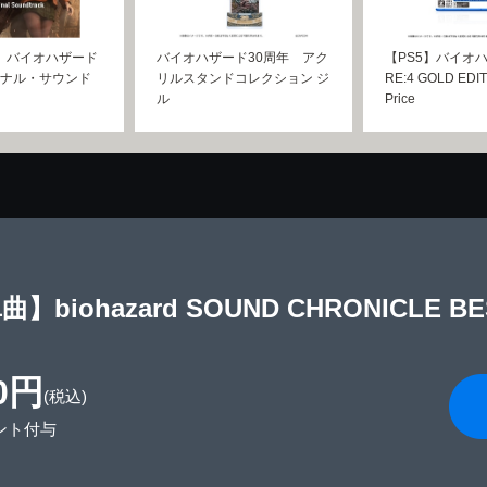
】バイオハザード
バイオハザード30周年 アク
【PS5】バイオ
リジナル・サウンド
リルスタンドコレクション ジ
RE:4 GOLD EDIT
ル
Price
】biohazard SOUND CHRONICLE BEST
0円
(税込)
ント付与