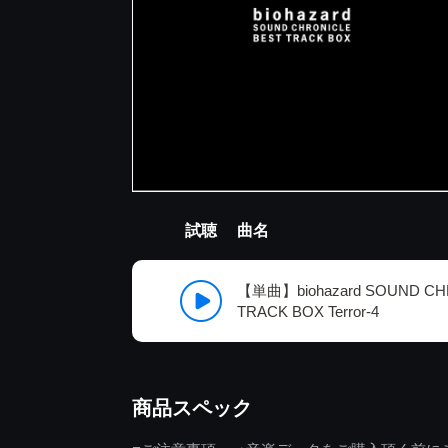
試聴
曲名
【単曲】biohazard SOUND CH
TRACK BOX Terror-4
商品スペック