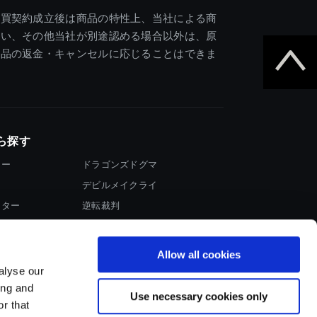
売買契約成立後は商品の特性上、当社による商
違い、その他当社が別途認める場合以外は、原
商品の返金・キャンセルに応じることはできま
ら探す
ター
ドラゴンズドグマ
デビルメイクライ
イター
逆転裁判
大神
Allow all cookies
alyse our
ing and
Use necessary cookies only
r that