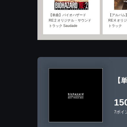
【単曲】バイオハザード
【アルバム
RE:2 オリジナル・サウンド
RE:4 オ
トラック Saudade
トラック
【単曲
15
7ポイ