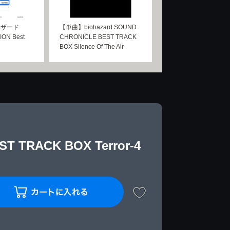
ハザード
【単曲】biohazard SOUND
ION Best
CHRONICLE BEST TRACK
BOX Silence Of The Air
 TRACK BOX Terror-4