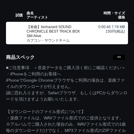
曲名
時間・サイズ
試聴
アーティスト
価格
【単曲】biohazard SOUND
0:00:46 7.78 MB
CHRONICLE BEST TRACK BOX
150円(税込)
Still Alive
カプコン・サウンドチーム
商品スペック
■ご注意事項 ＜音楽データをご購入頂く前にご確認ください＞
・iPhoneをご利用のお客様へ
iPhoneでGoogle Chromeブラウザをご利用の場合は、楽曲ファ
イルのダウンロードが行えません。
誠に恐れ入りますが、Safariブラウザ、もしくはPCからダウンロ
ードを頂けますようお願いいたします。
【ダウンロードのファイル形式について】
・楽曲ファイルは、WAVファイル形式でのご提供となります。
※アルバムでご購入された場合のみ、WAVファイル形式での1曲
毎のダウンロードだけでなく、MP3ファイル形式のZIPファイル