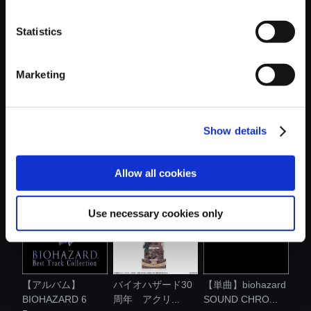
おすすめ商品
Statistics
Marketing
Show details
【アルバム】プラ
【アルバム】
【アルバム】
グマタ オリ....
BIOHAZARD RE:3
BIOHAZARD 7
O...
RESI...
Allow all cookies
Use necessary cookies only
【アルバム】
バイオハザード30
【単曲】biohazard
BIOHAZARD 6
周年 アクリ...
SOUND CHRO...