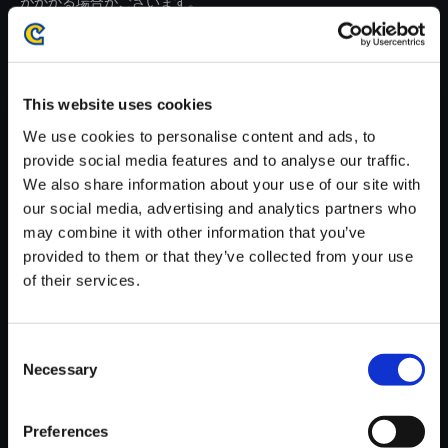
がかかる場合がございます。
※ご購入いただいたファイルのダウンロードの際には、通信環境
が安定しているWifi環境でお試しください。
This website uses cookies
We use cookies to personalise content and ads, to
provide social media features and to analyse our traffic.
We also share information about your use of our site with
【単曲】biohazard SOUND CH
our social media, advertising and analytics partners who
RONICLE BEST TRACK BOX
may combine it with other information that you’ve
Still Alive
provided to them or that they’ve collected from your use
150円
of their services.
(税込)
7ポイント付与
Consent
Necessary
Selection
Preferences