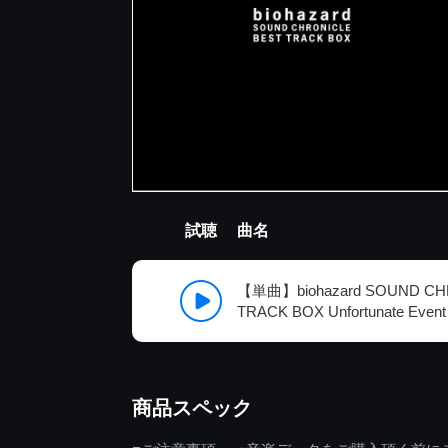
試聴
曲名
【単曲】biohazard SOUND CH
TRACK BOX Unfortunate Event
商品スペック