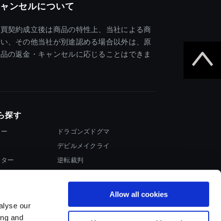
ャンセルについて
売買契約成立後は商品の特性上、当社による商
違い、その他当社が別途認める場合以外は、原
商品の返金・キャンセルに応じることはできま
ら探す
ター
ドラゴンズドグマ
デビルメイクライ
イター
逆転裁判
大神
Allow all cookies
alyse our
ing and