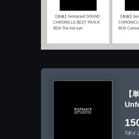
【単曲】biohazard SOUND
【単曲】bioh
CHRONICLE BEST TRACK
CHRONICL
BOX The evil eye
BOX Curiosi
【単曲
Unf
15
7ポイ