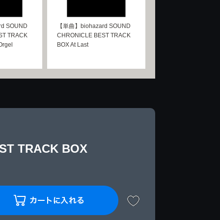
rd SOUND
【単曲】biohazard SOUND
ST TRACK
CHRONICLE BEST TRACK
Orgel
BOX At Last
ST TRACK BOX