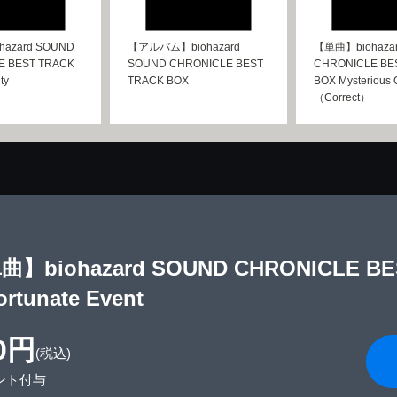
azard SOUND
【アルバム】biohazard
【単曲】biohaza
E BEST TRACK
SOUND CHRONICLE BEST
CHRONICLE BE
ty
TRACK BOX
BOX Mysterious 
（Correct）
】biohazard SOUND CHRONICLE BE
ortunate Event
0円
(税込)
ント付与