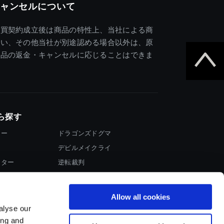
ャンセルについて
売買契約成立後は商品の特性上、当社による商
違い、その他当社が別途認める場合以外は、原
商品の返金・キャンセルに応じることはできま
ら探す
ター
ドラゴンズドグマ
デビルメイクライ
イター
逆転裁判
大神
Allow all cookies
alyse our
ing and