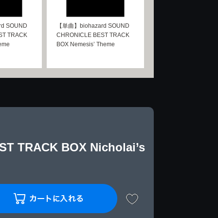
rd SOUND
【単曲】biohazard SOUND
ST TRACK
CHRONICLE BEST TRACK
heme
BOX Nemesis’ Theme
 TRACK BOX Nicholai’s