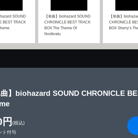
azard SOUND
【単曲】biohazard SOUND
【単曲】biohaza
E BEST TRACK
CHRONICLE BEST TRACK
CHRONICLE BE
Theme
BOX The Theme Of
BOX Sherry’s T
Nosferatu
】biohazard SOUND CHRONICLE BEST
eme
0円
(税込)
ント付与