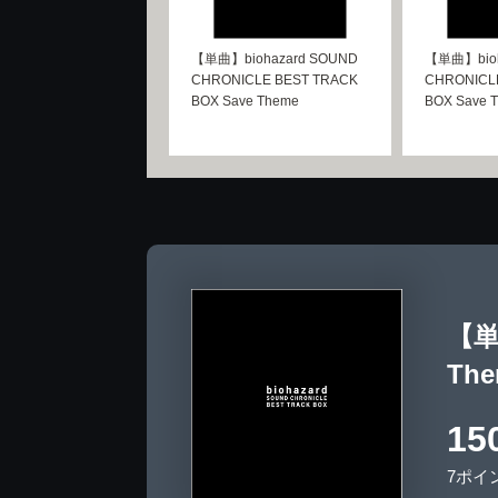
【単曲】biohazard SOUND
【単曲】bioh
CHRONICLE BEST TRACK
CHRONICL
BOX Save Theme
BOX Save 
【単曲
Th
15
7ポイ