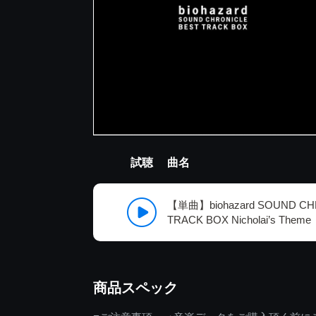
試聴
曲名
【単曲】biohazard SOUND CH
TRACK BOX Nicholai’s Theme
商品スペック