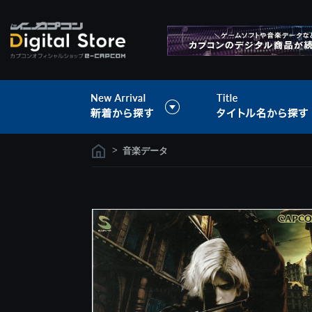
>
音楽データ