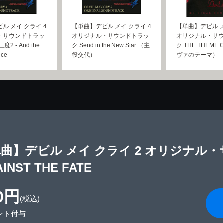
ル メイ クライ 4
【単曲】デビル メイ クライ 4
【単曲】デビル 
・サウンドトラッ
オリジナル・サウンドトラッ
オリジナル・サ
2 - And the
ク Send in the New Star （主
ク THE THEME 
nce
役交代）
ヴァのテーマ）
曲】デビル メイ クライ 2 オリジナル
INST THE FATE
0円
(税込)
ント付与