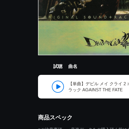
試聴
曲名
【単曲】デビル メイ クライ 2
ラック AGAINST THE FATE
商品スペック