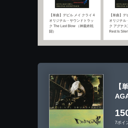
【単曲】デビル メイ クライ 4
【単曲】デビ
オリジナル・サウンドトラッ
オリジナル
ク The Last Blow （神最終戦
ク アグナス三度
闘）
Rest Is Sile
【単
AGA
15
7ポイ