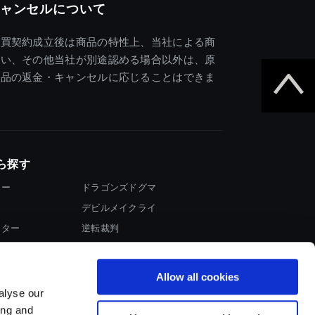
ャンセルについて
売買契約成立後は商品の特性上、当社による商
違い、その他当社が別途認める場合以外は、原
商品の返金・キャンセルに応じることはできま
ら探す
ター
ドラゴンズドグマ
デビルメイクライ
イター
逆転裁判
大神
Allow all cookies
alyse our
ing and