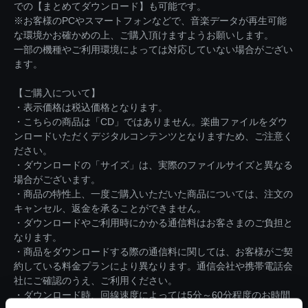
での【まとめてダウンロード】も可能です。
※お客様のPCやスマートフォンなどで、音楽データが再生可能
な環境かお確かめの上、ご購入頂けますようお願いします。
一部の機種やご利用環境によっては対応していない場合がござい
ます。
【ご購入について】
・表示価格は税込価格となります。
・こちらの商品は「CD」ではありません。楽曲ファイルをダウ
ンロードいただくデジタルコンテンツとなりますため、ご注意く
ださい。
・ダウンロードの「サイズ」は、実際のファイルサイズと異なる
場合がございます。
・商品の特性上、一度ご購入いただいた商品については、注文の
キャンセル、返金を承ることができません。
・ダウンロードやご利用時にかかる通信料はお客さまのご負担と
なります。
・商品をダウンロードする際の通信料に関しては、お客様がご契
約している料金プランにより異なります。通信会社や携帯電話会
社にご確認のうえ、ご利用ください。
・ダウンロード時、回線速度によっては5分～60分程度のお時間