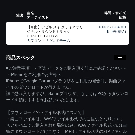
曲名
時間・サイズ
試聴
アーティスト
価格
【単曲】デビル メイ クライ 2 オリ
0:00:37 6.34 MB
ジナル・サウンドトラック
150円(税込)
CHAOTIC GLORIA
カプコン・サウンドチーム
商品スペック
■ご注意事項 ＜音楽データをご購入頂く前にご確認ください＞
・iPhoneをご利用のお客様へ
iPhoneでGoogle Chromeブラウザをご利用の場合は、楽曲ファ
イルのダウンロードが行えません。
誠に恐れ入りますが、Safariブラウザ、もしくはPCからダウンロ
ードを頂けますようお願いいたします。
【ダウンロードのファイル形式について】
・楽曲ファイルは、WAVファイル形式でのご提供となります。
※アルバムでご購入された場合のみ、WAVファイル形式での1曲
毎のダウンロードだけでなく、MP3ファイル形式のZIPファイル