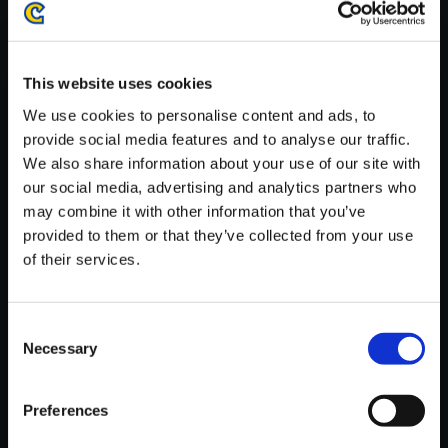
がかかる場合がございます。
※ご購入いただいたファイルのダウンロードの際には、通信環境
が安定しているWifi環境でお試しください。
This website uses cookies
We use cookies to personalise content and ads, to
provide social media features and to analyse our traffic.
We also share information about your use of our site with
our social media, advertising and analytics partners who
【単曲】デビル メイ クライ 2 オ
may combine it with other information that you’ve
リジナル・サウンドトラック C
provided to them or that they’ve collected from your use
HAOTIC GLORIA
of their services.
150円
(税込)
7ポイント付与
Consent
Necessary
Selection
Preferences