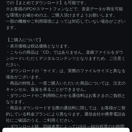
での【まとめてダウンロード】も可能です。
※お客様のPCやスマートフォンなどで、音楽データが再生可能
な環境かお確かめの上、ご購入頂けますようお願いします。
一部の機種やご利用環境によっては対応していない場合がござい
ます。
【ご購入について】
・表示価格は税込価格となります。
・こちらの商品は「CD」ではありません。楽曲ファイルをダウ
ンロードいただくデジタルコンテンツとなりますため、ご注意く
ださい。
・ダウンロードの「サイズ」は、実際のファイルサイズと異なる
場合がございます。
・商品の特性上、一度ご購入いただいた商品については、注文の
キャンセル、返金を承ることができません。
・ダウンロードやご利用時にかかる通信料はお客さまのご負担と
なります。
・商品をダウンロードする際の通信料に関しては、お客様がご契
約している料金プランにより異なります。通信会社や携帯電話会
社にご確認のうえ、ご利用ください。
・ダウンロード時、回線速度によっては5分～60分程度のお時間