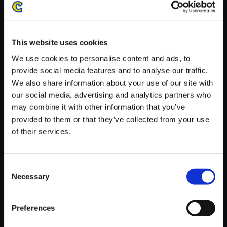
がかかる場合がございます。
※ご購入いただいたファイルのダウンロードの際には、通信環境
が安定しているWifi環境でお試しください。
This website uses cookies
We use cookies to personalise content and ads, to
provide social media features and to analyse our traffic.
We also share information about your use of our site with
our social media, advertising and analytics partners who
【単曲】デビル メイ クライ 2 オ
may combine it with other information that you’ve
リジナル・サウンドトラック ET
provided to them or that they’ve collected from your use
ERNAL（Clock Tower）
of their services.
150円
(税込)
7ポイント付与
Consent
Necessary
Selection
Preferences