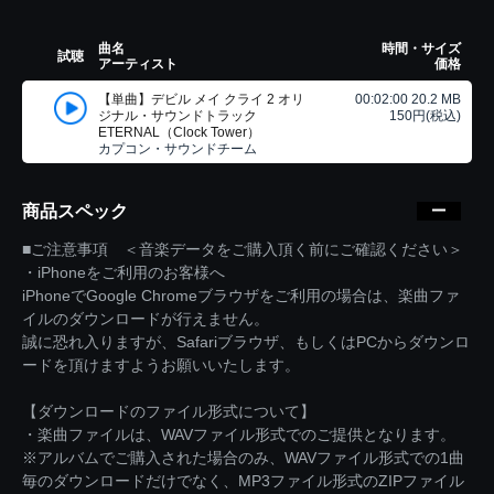
曲名
時間・サイズ
試聴
アーティスト
価格
【単曲】デビル メイ クライ 2 オリ
00:02:00 20.2 MB
ジナル・サウンドトラック
150円(税込)
ETERNAL（Clock Tower）
カプコン・サウンドチーム
商品スペック
■ご注意事項 ＜音楽データをご購入頂く前にご確認ください＞
・iPhoneをご利用のお客様へ
iPhoneでGoogle Chromeブラウザをご利用の場合は、楽曲ファ
イルのダウンロードが行えません。
誠に恐れ入りますが、Safariブラウザ、もしくはPCからダウンロ
ードを頂けますようお願いいたします。
【ダウンロードのファイル形式について】
・楽曲ファイルは、WAVファイル形式でのご提供となります。
※アルバムでご購入された場合のみ、WAVファイル形式での1曲
毎のダウンロードだけでなく、MP3ファイル形式のZIPファイル