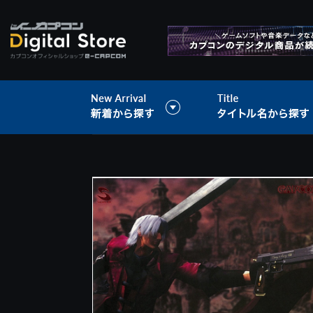
>
音楽データ