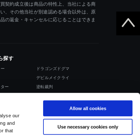
売買契約成立後は商品の特性上、当社による商
違い、その他当社が別途認める場合以外は、原
商品の返金・キャンセルに応じることはできま
ら探す
ター
ドラゴンズドグマ
デビルメイクライ
イター
逆転裁判
大神
Allow all cookies
alyse our
ing and
Use necessary cookies only
r that