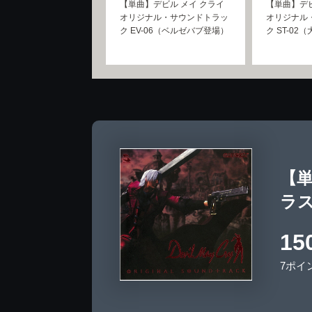
【単曲】デビル メイ クライ
【単曲】デビ
オリジナル・サウンドトラッ
オリジナル
ク EV-06（ベルゼバブ登場）
ク ST-02
【単
ラ
15
7ポイ