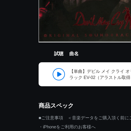
試聴
曲名
【単曲】デビル メイ クライ 
ラック EV-02（アラストル取
商品スペック
■ご注意事項 ＜音楽データをご購入頂く前に
・iPhoneをご利用のお客様へ