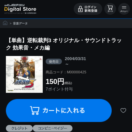
>
音楽データ
【単曲】逆転裁判3 オリジナル・サウンドトラッ
ク 効果音・メカ編
2004/03/31
発売日
～
商品コード：M00000425
150円
(税込)
7ポイント付与