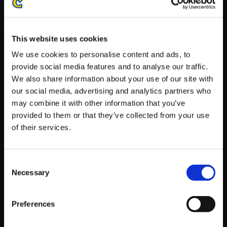
※ご購入いただいたファイルのダウンロードの際には、通信環境
が安定しているWifi環境でお試しください。
This website uses cookies
We use cookies to personalise content and ads, to
provide social media features and to analyse our traffic.
We also share information about your use of our site with
【単曲】逆転裁判3 オリジナ
our social media, advertising and analytics partners who
ル・サウンドトラック 効果音・
may combine it with other information that you’ve
メカ編
provided to them or that they’ve collected from your use
of their services.
150円
(税込)
7ポイント付与
Consent
Necessary
Selection
Preferences