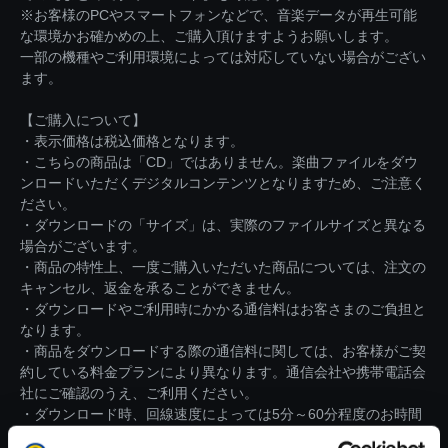
※お客様のPCやスマートフォンなどで、音楽データが再生可能
な環境かお確かめの上、ご購入頂けますようお願いします。
一部の機種やご利用環境によっては対応していない場合がござい
ます。
【ご購入について】
・表示価格は税込価格となります。
・こちらの商品は「CD」ではありません。楽曲ファイルをダウ
ンロードいただくデジタルコンテンツとなりますため、ご注意く
ださい。
・ダウンロードの「サイズ」は、実際のファイルサイズと異なる
場合がございます。
・商品の特性上、一度ご購入いただいた商品については、注文の
キャンセル、返金を承ることができません。
・ダウンロードやご利用時にかかる通信料はお客さまのご負担と
なります。
・商品をダウンロードする際の通信料に関しては、お客様がご契
約している料金プランにより異なります。通信会社や携帯電話会
社にご確認のうえ、ご利用ください。
・ダウンロード時、回線速度によっては5分～60分程度のお時間
がかかる場合がございます。