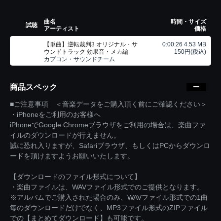
曲名
時間・サイズ
試聴
アーティスト
価格
【単曲】逆転裁判3 オリジナル・サ
0:00:26 4.53 MB
ウンドトラック 効果音・メカ編
150円(税込)
カプコン・サウンドチーム
商品スペック
■ご注意事項 ＜音楽データをご購入頂く前にご確認ください＞
・iPhoneをご利用のお客様へ
iPhoneでGoogle Chromeブラウザをご利用の場合は、楽曲ファ
イルのダウンロードが行えません。
誠に恐れ入りますが、Safariブラウザ、もしくはPCからダウンロ
ードを頂けますようお願いいたします。
【ダウンロードのファイル形式について】
・楽曲ファイルは、WAVファイル形式でのご提供となります。
※アルバムでご購入された場合のみ、WAVファイル形式での1曲
毎のダウンロードだけでなく、MP3ファイル形式のZIPファイル
での【まとめてダウンロード】も可能です。