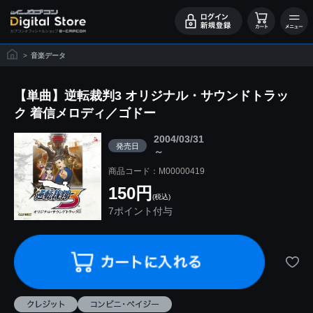
>
音楽データ
【単曲】逆転裁判3 オリジナル・サウンドトラッ
ク 着信メロディ／ゴドー
2004/03/31
発売日
～
商品コード：M00000419
150円
(税込)
7ポイント付与