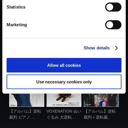
Statistics
おすすめ商品
Marketing
Show details
【アルバム】逆転
【アルバム】逆転
【NS】逆転検事
裁判5 オリジ...
裁判3 オリジ...
1&2 御剣セレク...
Allow all cookies
Use necessary cookies only
【アルバム】逆転
VOXENATION ぬい
【アルバム】逆転
裁判 ピアノ....
ぐるみ 大逆転...
裁判＋逆転裁...