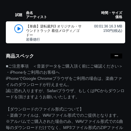
曲名
時間・サイズ
試聴
アーティスト
価格
【単曲】逆転裁判3 オリジナル・サ
00:01:36 16.3 MB
ウンドトラック 着信メロディ／ゴ
150円(税込)
ドー
岩垂徳行
商品スペック
■ご注意事項 ＜音楽データをご購入頂く前にご確認ください＞
・iPhoneをご利用のお客様へ
iPhoneでGoogle Chromeブラウザをご利用の場合は、楽曲ファ
イルのダウンロードが行えません。
誠に恐れ入りますが、Safariブラウザ、もしくはPCからダウンロ
ードを頂けますようお願いいたします。
【ダウンロードのファイル形式について】
・楽曲ファイルは、WAVファイル形式でのご提供となります。
※アルバムでご購入された場合のみ、WAVファイル形式での1曲
毎のダウンロードだけでなく、MP3ファイル形式のZIPファイル