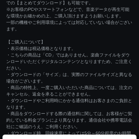
での【まとめてダウンロード】も可能です。
※お客様のPCやスマートフォンなどで、音楽データが再生可能
な環境かお確かめの上、ご購入頂けますようお願いします。
一部の機種やご利用環境によっては対応していない場合がござい
ます。
【ご購入について】
・表示価格は税込価格となります。
・こちらの商品は「CD」ではありません。楽曲ファイルをダウ
ンロードいただくデジタルコンテンツとなりますため、ご注意く
ださい。
・ダウンロードの「サイズ」は、実際のファイルサイズと異なる
場合がございます。
・商品の特性上、一度ご購入いただいた商品については、注文の
キャンセル、返金を承ることができません。
・ダウンロードやご利用時にかかる通信料はお客さまのご負担と
なります。
・商品をダウンロードする際の通信料に関しては、お客様がご契
約している料金プランにより異なります。通信会社や携帯電話会
社にご確認のうえ、ご利用ください。
・ダウンロード時、回線速度によっては5分～60分程度のお時間