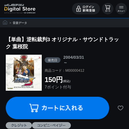
>
音楽データ
【単曲】逆転裁判3 オリジナル・サウンドトラッ
ク 葉桜院
2004/03/31
発売日
～
商品コード：M00000412
150円
(税込)
7ポイント付与