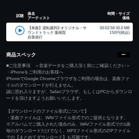
曲名
時間・サイズ
試聴
アーティスト
価格
【単曲】逆転裁判3 オリジナル・サ
00:02:58 30.0 MB
ウンドトラック 葉桜院
150円(税込)
岩垂徳行
商品スペック
■ご注意事項 ＜音楽データをご購入頂く前にご確認ください＞
・iPhoneをご利用のお客様へ
iPhoneでGoogle Chromeブラウザをご利用の場合は、楽曲ファ
イルのダウンロードが行えません。
誠に恐れ入りますが、Safariブラウザ、もしくはPCからダウンロ
ードを頂けますようお願いいたします。
【ダウンロードのファイル形式について】
・楽曲ファイルは、WAVファイル形式でのご提供となります。
※アルバムでご購入された場合のみ、WAVファイル形式での1曲
毎のダウンロードだけでなく、MP3ファイル形式のZIPファイル
での【まとめてダウンロード】も可能です。