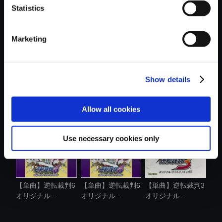
Statistics
おすすめ商品
Marketing
Show details
【単曲】大逆転裁
【アルバム】逆転
【単曲】逆転裁判5
判 -成歩堂龍...
裁判 ピアノ....
オリジナル...
Allow all cookies
Use necessary cookies only
【単曲】逆転裁判6
【単曲】逆転裁判6
【単曲】逆転裁判3
オリジナル...
オリジナル...
オリジナル...