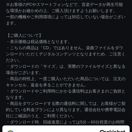
※お客様のPCやスマートフォンなどで、音楽データが再生可能
な環境かお確かめの上、ご購入頂けますようお願いします。
一部の機種やご利用環境によっては対応していない場合がござい
ます。
【ご購入について】
・表示価格は税込価格となります。
・こちらの商品は「CD」ではありません。楽曲ファイルをダウ
ンロードいただくデジタルコンテンツとなりますため、ご注意く
ださい。
・ダウンロードの「サイズ」は、実際のファイルサイズと異なる
場合がございます。
・商品の特性上、一度ご購入いただいた商品については、注文の
キャンセル、返金を承ることができません。
・ダウンロードやご利用時にかかる通信料はお客さまのご負担と
なります。
・商品をダウンロードする際の通信料に関しては、お客様がご契
約している料金プランにより異なります。通信会社や携帯電話会
社にご確認のうえ、ご利用ください。
・ダウンロード時、回線速度によっては5分～60分程度のお時間
がかかる場合がございます。