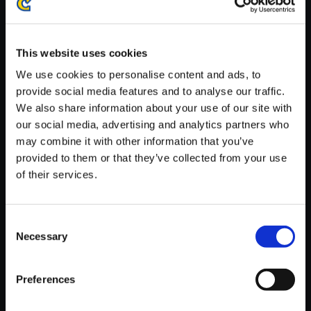
※ご購入いただいたファイルのダウンロードの際には、通信環境
が安定しているWifi環境でお試しください。
This website uses cookies
We use cookies to personalise content and ads, to
provide social media features and to analyse our traffic.
We also share information about your use of our site with
【単曲】逆転裁判3 オリジナ
our social media, advertising and analytics partners who
ル・サウンドトラック 葉桜院
may combine it with other information that you’ve
provided to them or that they’ve collected from your use
150円
(税込)
of their services.
7ポイント付与
Consent
Necessary
Selection
Preferences