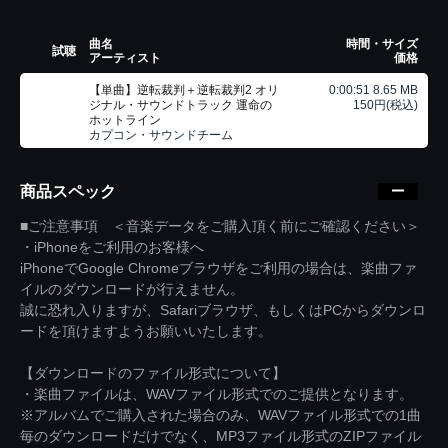
曲名
時間・サイズ
試聴
アーティスト
価格
【単曲】逆転裁判＋逆転裁判2 オリ
0:00:51 8.65 MB
ジナル・サウンドトラック 運命の
150円(税込)
ホットライン
カプコン・サウンドチーム
商品スペック
■ご注意事項 ＜音楽データをご購入頂く前にご確認ください＞
・iPhoneをご利用のお客様へ
iPhoneでGoogle Chromeブラウザをご利用の場合は、楽曲ファ
イルのダウンロードが行えません。
誠に恐れ入りますが、Safariブラウザ、もしくはPCからダウンロ
ードを頂けますようお願いいたします。
【ダウンロードのファイル形式について】
・楽曲ファイルは、WAVファイル形式でのご提供となります。
※アルバムでご購入された場合のみ、WAVファイル形式での1曲
毎のダウンロードだけでなく、MP3ファイル形式のZIPファイル