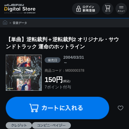
>
音楽データ
【単曲】逆転裁判＋逆転裁判2 オリジナル・サウ
ンドトラック 運命のホットライン
2004/03/31
発売日
～
商品コード：M00000378
150円
(税込)
7ポイント付与