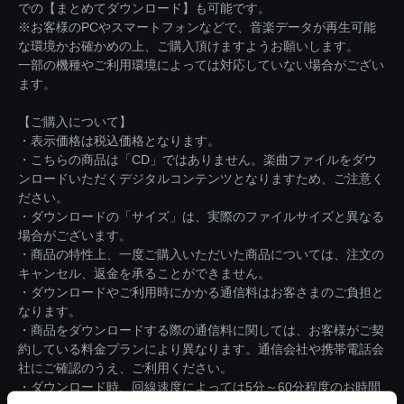
での【まとめてダウンロード】も可能です。
※お客様のPCやスマートフォンなどで、音楽データが再生可能
な環境かお確かめの上、ご購入頂けますようお願いします。
一部の機種やご利用環境によっては対応していない場合がござい
ます。
【ご購入について】
・表示価格は税込価格となります。
・こちらの商品は「CD」ではありません。楽曲ファイルをダウ
ンロードいただくデジタルコンテンツとなりますため、ご注意く
ださい。
・ダウンロードの「サイズ」は、実際のファイルサイズと異なる
場合がございます。
・商品の特性上、一度ご購入いただいた商品については、注文の
キャンセル、返金を承ることができません。
・ダウンロードやご利用時にかかる通信料はお客さまのご負担と
なります。
・商品をダウンロードする際の通信料に関しては、お客様がご契
約している料金プランにより異なります。通信会社や携帯電話会
社にご確認のうえ、ご利用ください。
・ダウンロード時、回線速度によっては5分～60分程度のお時間