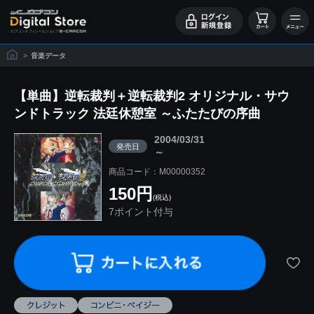
>
音楽データ
【単曲】逆転裁判＋逆転裁判2 オリジナル・サウ
ンドトラック 法廷休憩室 ～ふたたびの序曲
2004/03/31
発売日
～
商品コード：M00000352
150円
(税込)
7ポイント付与