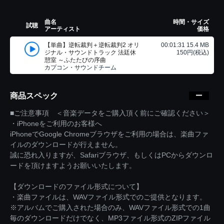
曲名
時間・サイズ
試聴
アーティスト
価格
【単曲】逆転裁判＋逆転裁判2 オリ
00:01:31 15.4 MB
ジナル・サウンドトラック 法廷休
150円(税込)
憩室 ～ふたたびの序曲
カプコン・サウンドチーム
商品スペック
■ご注意事項 ＜音楽データをご購入頂く前にご確認ください＞
・iPhoneをご利用のお客様へ
iPhoneでGoogle Chromeブラウザをご利用の場合は、楽曲ファ
イルのダウンロードが行えません。
誠に恐れ入りますが、Safariブラウザ、もしくはPCからダウンロ
ードを頂けますようお願いいたします。
【ダウンロードのファイル形式について】
・楽曲ファイルは、WAVファイル形式でのご提供となります。
※アルバムでご購入された場合のみ、WAVファイル形式での1曲
毎のダウンロードだけでなく、MP3ファイル形式のZIPファイル