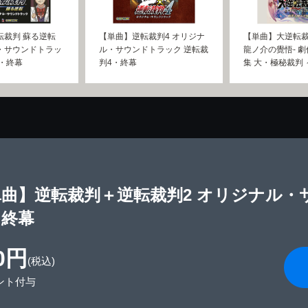
転裁判 蘇る逆転
【単曲】逆転裁判4 オリジナ
【単曲】大逆転裁
・サウンドトラッ
ル・サウンドトラック 逆転裁
龍ノ介の覺悟- 
・終幕
判4・終幕
集 大・極秘裁判
単曲】逆転裁判＋逆転裁判2 オリジナル・
・終幕
0円
(税込)
ント付与