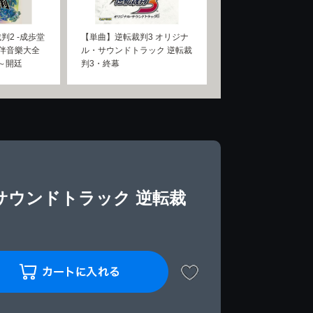
判2 -成歩堂
【単曲】逆転裁判3 オリジナ
劇伴音樂大全
ル・サウンドトラック 逆転裁
 ～開廷
判3・終幕
サウンドトラック 逆転裁