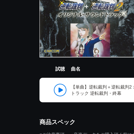
試聴
曲名
【単曲】逆転裁判＋逆転裁判2
トラック 逆転裁判・終幕
商品スペック