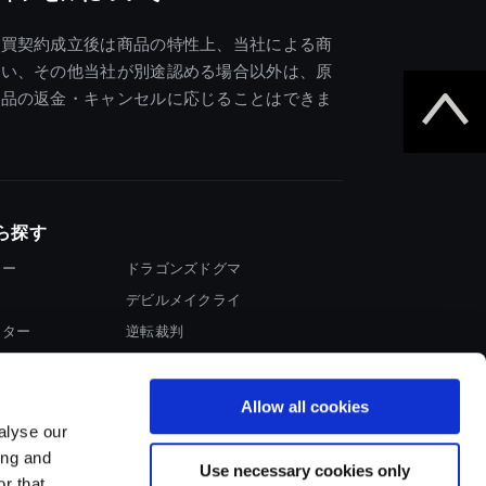
売買契約成立後は商品の特性上、当社による商
違い、その他当社が別途認める場合以外は、原
商品の返金・キャンセルに応じることはできま
ら探す
ター
ドラゴンズドグマ
デビルメイクライ
イター
逆転裁判
大神
Allow all cookies
alyse our
ing and
Use necessary cookies only
r that