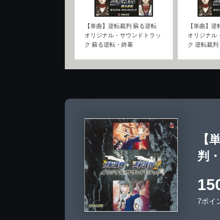
【単曲】逆転裁判 蘇る逆転
【単曲】逆
オリジナル・サウンドトラッ
オリジナル
ク 蘇る逆転・終幕
ク 逆転裁判
【
判
15
7ポイ