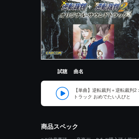
試聴
曲名
【単曲】逆転裁判＋逆転裁判2
トラック おめでたい人びと
商品スペック