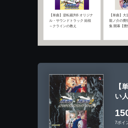
【単曲】逆転裁判6 オリジナ
【単曲】大逆
ル・サウンドトラック 始祖
龍ノ介の覺悟
～クラインの教え
集 開幕【
【
い
15
7ポイ