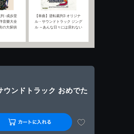
判 -成歩堂
【単曲】逆転裁判3 オリジナ
劇伴音樂大全
ル・サウンドトラック ジング
の街の大探偵
ル ～あんな日々には戻れない
サウンドトラック おめでた