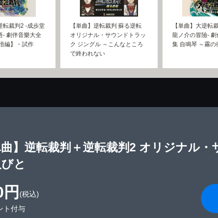
転裁判2 -成歩堂
【単曲】逆転裁判 蘇る逆転
【単曲】大逆転裁
- 劇伴音樂大全
オリジナル・サウンドトラッ
龍ノ介の冒險- 
覺悟編】・試作
ク ジングル ～こんなところ
集 自鳴琴 ～霧
で終われない
単曲】逆転裁判＋逆転裁判2 オリジナル・
人びと
0円
(税込)
ント付与