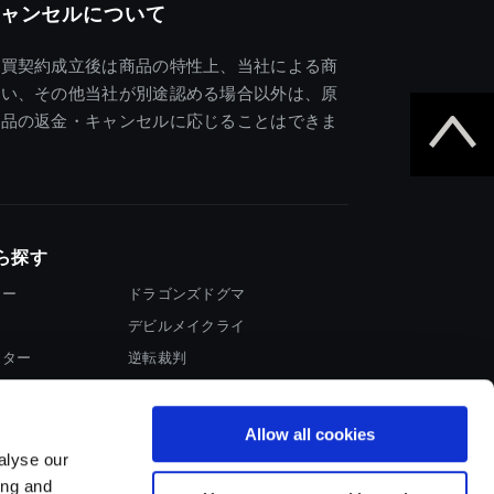
ャンセルについて
売買契約成立後は商品の特性上、当社による商
違い、その他当社が別途認める場合以外は、原
商品の返金・キャンセルに応じることはできま
ら探す
ター
ドラゴンズドグマ
デビルメイクライ
イター
逆転裁判
大神
Allow all cookies
alyse our
ing and