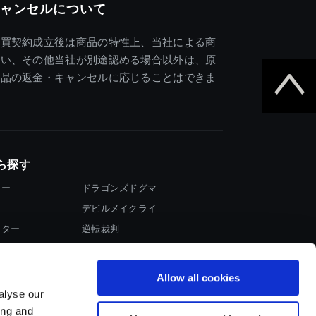
ャンセルについて
売買契約成立後は商品の特性上、当社による商
違い、その他当社が別途認める場合以外は、原
商品の返金・キャンセルに応じることはできま
ら探す
ター
ドラゴンズドグマ
デビルメイクライ
イター
逆転裁判
大神
Allow all cookies
alyse our
ing and