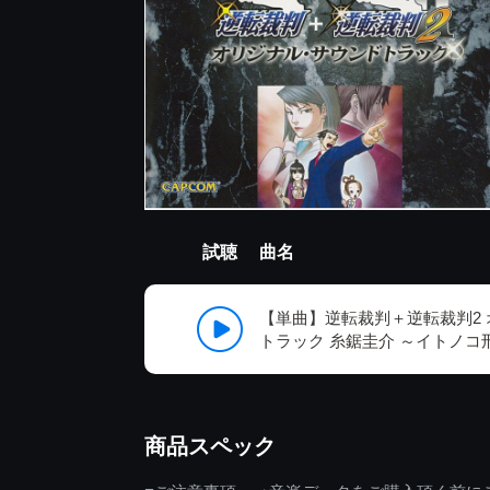
試聴
曲名
【単曲】逆転裁判＋逆転裁判2
トラック 糸鋸圭介 ～イトノコ
商品スペック