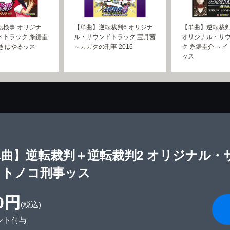
転検事 オリジナ
【単曲】逆転裁判6 オリジナ
【単曲】逆転裁判
ドトラック 糸鋸圭
ル・サウンドトラック 宝月茜
オリジナル・サ
ときはやるッス
～カガクの刑事 2016
ク 糸鋸圭介 ～
ッス
単曲】逆転裁判＋逆転裁判2 オリジナル・
イトノコ刑事ッス
0円
(税込)
ント付与