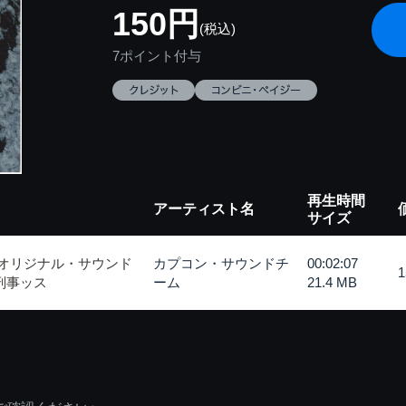
150円
(税込)
7ポイント付与
再生時間
アーティスト名
サイズ
 オリジナル・サウンド
カプコン・サウンドチ
00:02:07
刑事ッス
ーム
21.4 MB