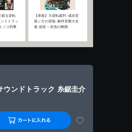
 蘇る逆転
【単曲】大逆転裁判 -成歩堂
ウンドトラッ
龍ノ介の冒險- 劇伴音樂大全
イトノコ刑事
集 追憶 ～灰色の舞踊
サウンドトラック 糸鋸圭介