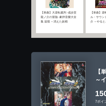
【単曲】大逆転裁判 -成歩堂
【単曲】逆
龍ノ介の冒險- 劇伴音樂大全
ル・サウン
集 追憶 ～消えた妖精
介 ～やる
【
～
15
7ポイ