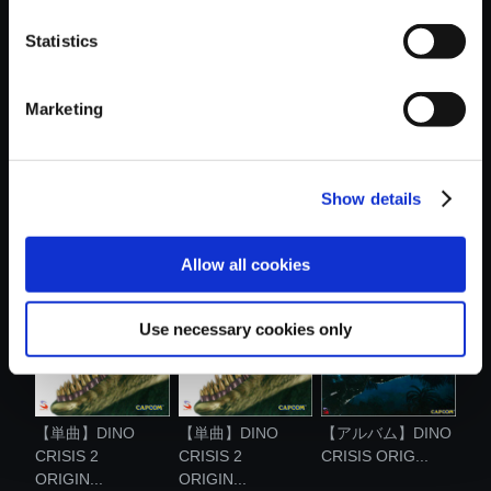
おすすめ商品
Statistics
Marketing
【単曲】DINO
【単曲】DINO
【単曲】DINO
Show details
CRISIS 2
CRISIS
CRISIS
ORIGIN...
ORIGINAL...
ORIGINAL...
Allow all cookies
Use necessary cookies only
【単曲】DINO
【単曲】DINO
【アルバム】DINO
CRISIS 2
CRISIS 2
CRISIS ORIG...
ORIGIN...
ORIGIN...