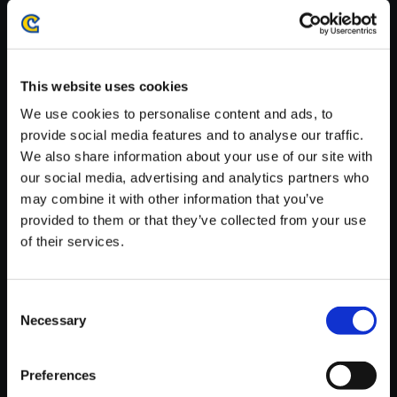
※ご購入いただいたファイルのダウンロードの際には、通信環境
が安定しているWifi環境でお試しください。
This website uses cookies
We use cookies to personalise content and ads, to
provide social media features and to analyse our traffic.
We also share information about your use of our site with
【単曲】DINO CRISIS 2 ORIGI
our social media, advertising and analytics partners who
NAL SOUNDTRACK Attraction
may combine it with other information that you’ve
150円
(税込)
provided to them or that they’ve collected from your use
7ポイント付与
of their services.
Consent
Necessary
Selection
Preferences