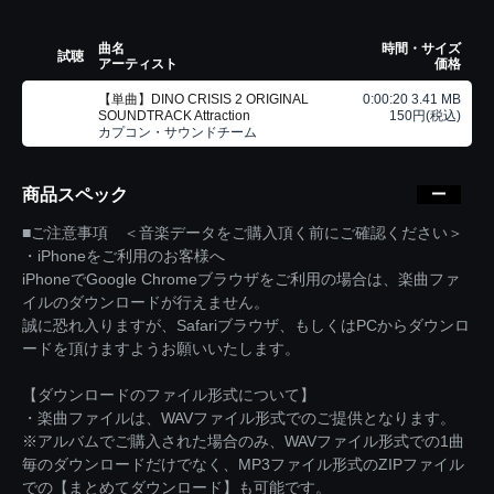
曲名
時間・サイズ
試聴
アーティスト
価格
【単曲】DINO CRISIS 2 ORIGINAL
0:00:20 3.41 MB
SOUNDTRACK Attraction
150円(税込)
カプコン・サウンドチーム
商品スペック
■ご注意事項 ＜音楽データをご購入頂く前にご確認ください＞
・iPhoneをご利用のお客様へ
iPhoneでGoogle Chromeブラウザをご利用の場合は、楽曲ファ
イルのダウンロードが行えません。
誠に恐れ入りますが、Safariブラウザ、もしくはPCからダウンロ
ードを頂けますようお願いいたします。
【ダウンロードのファイル形式について】
・楽曲ファイルは、WAVファイル形式でのご提供となります。
※アルバムでご購入された場合のみ、WAVファイル形式での1曲
毎のダウンロードだけでなく、MP3ファイル形式のZIPファイル
での【まとめてダウンロード】も可能です。