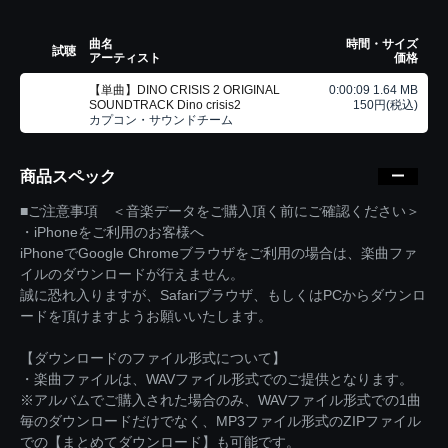
曲名
時間・サイズ
試聴
アーティスト
価格
【単曲】DINO CRISIS 2 ORIGINAL
0:00:09 1.64 MB
SOUNDTRACK Dino crisis2
150円(税込)
カプコン・サウンドチーム
商品スペック
■ご注意事項 ＜音楽データをご購入頂く前にご確認ください＞
・iPhoneをご利用のお客様へ
iPhoneでGoogle Chromeブラウザをご利用の場合は、楽曲ファ
イルのダウンロードが行えません。
誠に恐れ入りますが、Safariブラウザ、もしくはPCからダウンロ
ードを頂けますようお願いいたします。
【ダウンロードのファイル形式について】
・楽曲ファイルは、WAVファイル形式でのご提供となります。
※アルバムでご購入された場合のみ、WAVファイル形式での1曲
毎のダウンロードだけでなく、MP3ファイル形式のZIPファイル
での【まとめてダウンロード】も可能です。