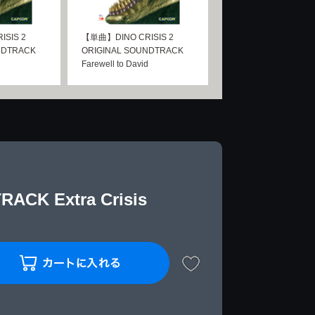
SIS 2
【単曲】DINO CRISIS 2
NDTRACK
ORIGINAL SOUNDTRACK
Farewell to David
CK Extra Crisis