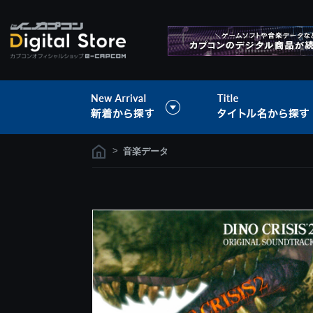
>
音楽データ