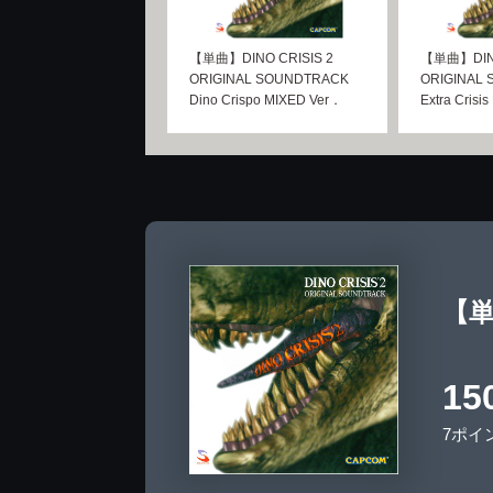
【単曲】DINO CRISIS 2
【単曲】DINO
ORIGINAL SOUNDTRACK
ORIGINAL
Dino Crispo MIXED Ver．
Extra Crisi
【単曲
15
7ポイ