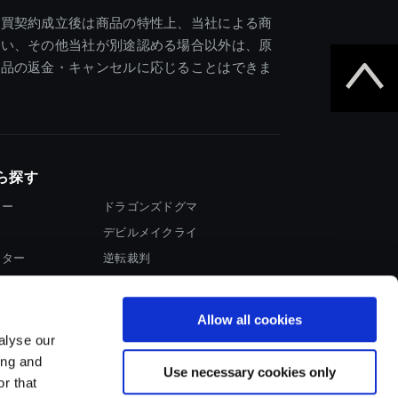
売買契約成立後は商品の特性上、当社による商
違い、その他当社が別途認める場合以外は、原
商品の返金・キャンセルに応じることはできま
ら探す
ター
ドラゴンズドグマ
デビルメイクライ
イター
逆転裁判
大神
Allow all cookies
alyse our
ing and
Use necessary cookies only
r that