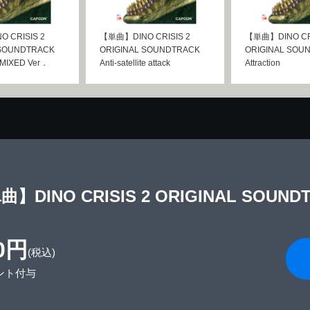
 CRISIS 2
【単曲】DINO CRISIS 2
【単曲】DINO CRI
 SOUNDTRACK
ORIGINAL SOUNDTRACK
ORIGINAL SOU
s MIXED Ver．
Anti-satellite attack
Attraction
】DINO CRISIS 2 ORIGINAL SOUNDTRA
0円
(税込)
ント付与