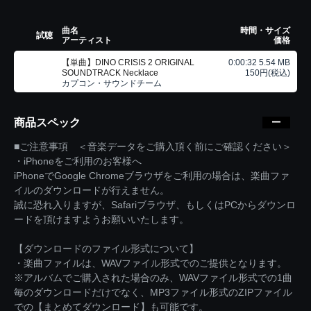
曲名
時間・サイズ
試聴
アーティスト
価格
【単曲】DINO CRISIS 2 ORIGINAL
0:00:32 5.54 MB
SOUNDTRACK Necklace
150円(税込)
カプコン・サウンドチーム
商品スペック
■ご注意事項 ＜音楽データをご購入頂く前にご確認ください＞
・iPhoneをご利用のお客様へ
iPhoneでGoogle Chromeブラウザをご利用の場合は、楽曲ファ
イルのダウンロードが行えません。
誠に恐れ入りますが、Safariブラウザ、もしくはPCからダウンロ
ードを頂けますようお願いいたします。
【ダウンロードのファイル形式について】
・楽曲ファイルは、WAVファイル形式でのご提供となります。
※アルバムでご購入された場合のみ、WAVファイル形式での1曲
毎のダウンロードだけでなく、MP3ファイル形式のZIPファイル
での【まとめてダウンロード】も可能です。