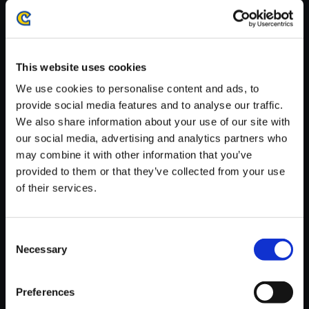
※ご購入いただいたファイルのダウンロードの際には、通信環境
が安定しているWifi環境でお試しください。
This website uses cookies
We use cookies to personalise content and ads, to
provide social media features and to analyse our traffic.
We also share information about your use of our site with
【単曲】DINO CRISIS 2 ORIGI
our social media, advertising and analytics partners who
NAL SOUNDTRACK Necklace
may combine it with other information that you’ve
150円
(税込)
provided to them or that they’ve collected from your use
7ポイント付与
of their services.
Consent
Necessary
Selection
Preferences