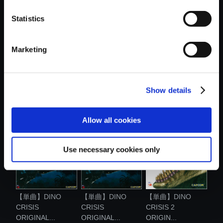
おすすめ商品
Statistics
Marketing
【単曲】DINO
【アルバム】DINO
【単曲】DINO
Show details
CRISIS 2
CRISIS ORIG...
CRISIS 2
ORIGIN...
ORIGIN...
Allow all cookies
Use necessary cookies only
【単曲】DINO
【単曲】DINO
【単曲】DINO
CRISIS
CRISIS
CRISIS 2
ORIGINAL...
ORIGINAL...
ORIGIN...