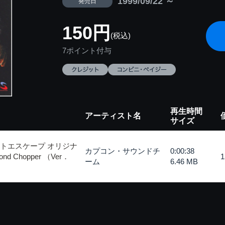
1999/09/22 ～
発売日
150円
(税込)
7ポイント付与
再生時間
アーティスト名
サイズ
ストエスケープ オリジナ
カプコン・サウンドチ
0:00:38
 Chopper （Ver．
ーム
6.46 MB