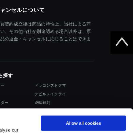
ャンセルについて
売買契約成立後は商品の特性上、当社による商
違い、その他当社が別途認める場合以外は、原
商品の返金・キャンセルに応じることはできま
ら探す
ター
ドラゴンズドグマ
デビルメイクライ
イター
逆転裁判
大神
Allow all cookies
alyse our