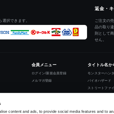
返金・キ
ら選択できます。
ご注文の
品の取り
則として
せん。
会員メニュー
タイトル名か
ログイン/新規会員登録
モンスターハン
メルマガ登録
バイオハザード
ストリートファ
ロックマン
s
ise content and ads, to provide social media features and to an