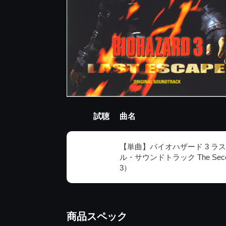
試聴
曲名
【単曲】バイオハザード 3 ラ
ル・サウンドトラック The Second
3）
商品スペック