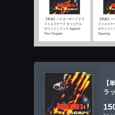
【単曲】バイオハザード 3 ラ
【単曲】バイ
ストエスケープ オリジナル・
ストエスケ
サウンドトラック Against
サウンドトラ
The Chopper
Opening
【単
ラック
15