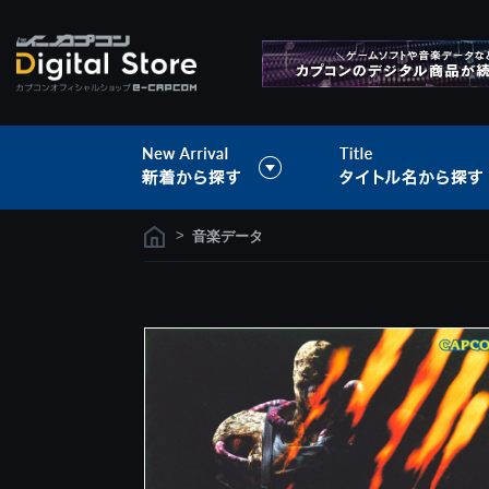
>
音楽データ