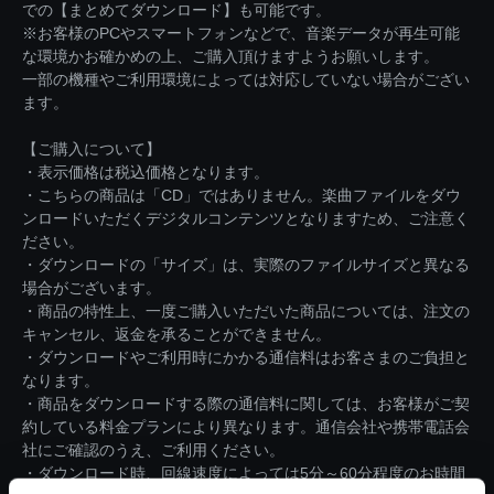
での【まとめてダウンロード】も可能です。
※お客様のPCやスマートフォンなどで、音楽データが再生可能
な環境かお確かめの上、ご購入頂けますようお願いします。
一部の機種やご利用環境によっては対応していない場合がござい
ます。
【ご購入について】
・表示価格は税込価格となります。
・こちらの商品は「CD」ではありません。楽曲ファイルをダウ
ンロードいただくデジタルコンテンツとなりますため、ご注意く
ださい。
・ダウンロードの「サイズ」は、実際のファイルサイズと異なる
場合がございます。
・商品の特性上、一度ご購入いただいた商品については、注文の
キャンセル、返金を承ることができません。
・ダウンロードやご利用時にかかる通信料はお客さまのご負担と
なります。
・商品をダウンロードする際の通信料に関しては、お客様がご契
約している料金プランにより異なります。通信会社や携帯電話会
社にご確認のうえ、ご利用ください。
・ダウンロード時、回線速度によっては5分～60分程度のお時間