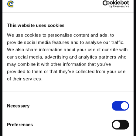
がかかる場合がございます。
※ご購入いただいたファイルのダウンロードの際には、通信環境
が安定しているWifi環境でお試しください。
This website uses cookies
We use cookies to personalise content and ads, to
provide social media features and to analyse our traffic.
We also share information about your use of our site with
our social media, advertising and analytics partners who
【単曲】バイオハザード 3 ラス
may combine it with other information that you’ve
トエスケープ オリジナル・サウ
provided to them or that they’ve collected from your use
ンドトラック The Grave Digger
of their services.
150円
(税込)
7ポイント付与
Consent
Necessary
Selection
Preferences