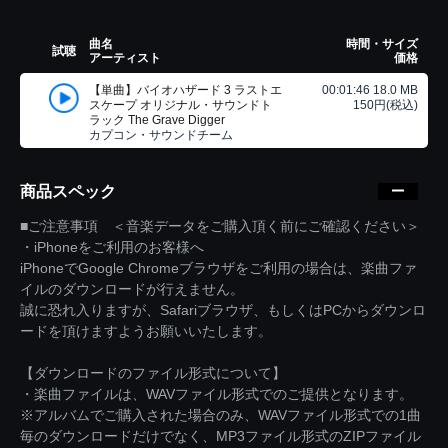
曲名
時間・サイズ
試聴
アーティスト
価格
【単曲】バイオハザード 3 ラストエ
00:01:46 18.0 MB
スケープ オリジナル・サウンドト
150円(税込)
ラック The Grave Digger
カプコン・サウンドチーム
商品スペック
■ご注意事項 ＜音楽データをご購入頂く前にご確認ください＞
・iPhoneをご利用のお客様へ
iPhoneでGoogle Chromeブラウザをご利用の場合は、楽曲ファ
イルのダウンロードが行えません。
誠に恐れ入りますが、Safariブラウザ、もしくはPCからダウンロ
ードを頂けますようお願いいたします。
【ダウンロードのファイル形式について】
・楽曲ファイルは、WAVファイル形式でのご提供となります。
※アルバムでご購入された場合のみ、WAVファイル形式での1曲
毎のダウンロードだけでなく、MP3ファイル形式のZIPファイル