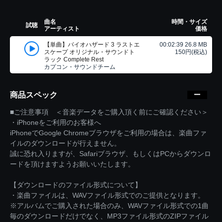
曲名
時間・サイズ
試聴
アーティスト
価格
【単曲】バイオハザード 3 ラストエ
00:02:39 26.8 MB
スケープ オリジナル・サウンドト
150円(税込)
ラック Complete Rest
カプコン・サウンドチーム
商品スペック
■ご注意事項 ＜音楽データをご購入頂く前にご確認ください＞
・iPhoneをご利用のお客様へ
iPhoneでGoogle Chromeブラウザをご利用の場合は、楽曲ファ
イルのダウンロードが行えません。
誠に恐れ入りますが、Safariブラウザ、もしくはPCからダウンロ
ードを頂けますようお願いいたします。
【ダウンロードのファイル形式について】
・楽曲ファイルは、WAVファイル形式でのご提供となります。
※アルバムでご購入された場合のみ、WAVファイル形式での1曲
毎のダウンロードだけでなく、MP3ファイル形式のZIPファイル