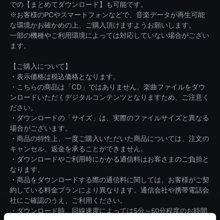
での【まとめてダウンロード】も可能です。
※お客様のPCやスマートフォンなどで、音楽データが再生可能
な環境かお確かめの上、ご購入頂けますようお願いします。
一部の機種やご利用環境によっては対応していない場合がござい
ます。
【ご購入について】
・表示価格は税込価格となります。
・こちらの商品は「CD」ではありません。楽曲ファイルをダウ
ンロードいただくデジタルコンテンツとなりますため、ご注意く
ださい。
・ダウンロードの「サイズ」は、実際のファイルサイズと異なる
場合がございます。
・商品の特性上、一度ご購入いただいた商品については、注文の
キャンセル、返金を承ることができません。
・ダウンロードやご利用時にかかる通信料はお客さまのご負担と
なります。
・商品をダウンロードする際の通信料に関しては、お客様がご契
約している料金プランにより異なります。通信会社や携帯電話会
社にご確認のうえ、ご利用ください。
・ダウンロード時、回線速度によっては5分～60分程度のお時間