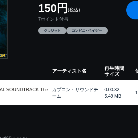
150円
(税込)
7ポイント付与
再生時間
アーティスト名
サイズ
AL SOUNDTRACK The
カプコン・サウンドチ
0:00:32
ーム
5.49 MB