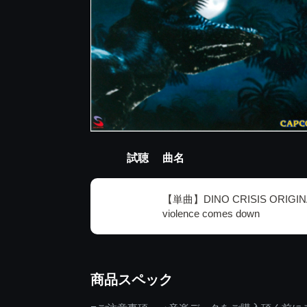
試聴
曲名
【単曲】DINO CRISIS ORIGIN
violence comes down
商品スペック