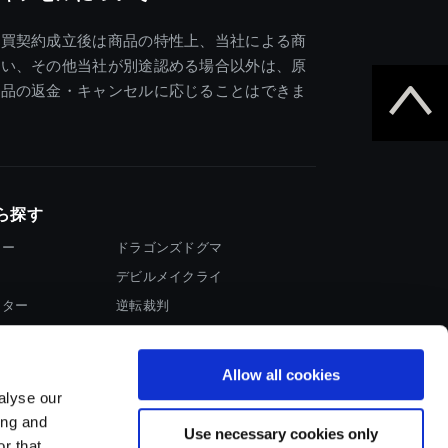
売買契約成立後は商品の特性上、当社による商
違い、その他当社が別途認める場合以外は、原
商品の返金・キャンセルに応じることはできま
ら探す
ター
ドラゴンズドグマ
デビルメイクライ
イター
逆転裁判
大神
Allow all cookies
alyse our
ing and
Use necessary cookies only
r that