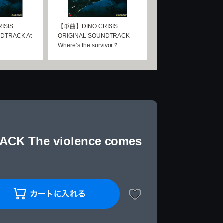
ISIS
【単曲】DINO CRISIS
DTRACK At
ORIGINAL SOUNDTRACK
Where’s the survivor？
K The violence comes