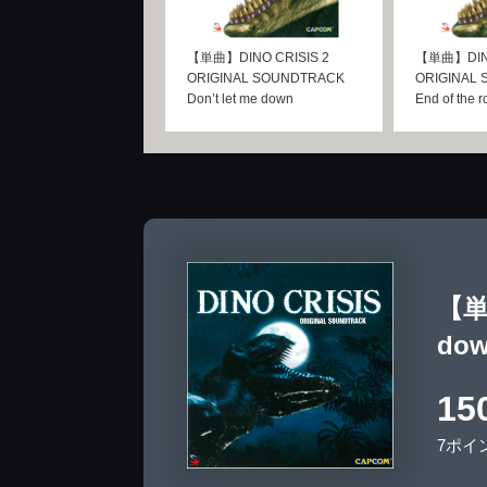
【単曲】DINO CRISIS 2
【単曲】DINO
ORIGINAL SOUNDTRACK
ORIGINAL
Don’t let me down
End of the 
【単曲
do
15
7ポイ