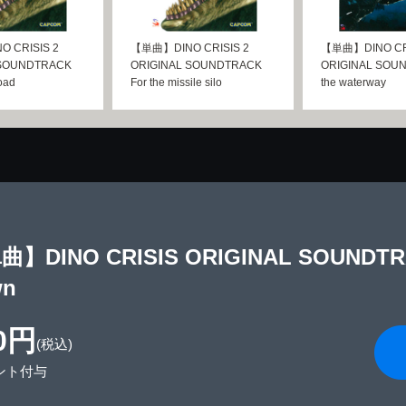
 CRISIS 2
【単曲】DINO CRISIS 2
【単曲】DINO CR
 SOUNDTRACK
ORIGINAL SOUNDTRACK
ORIGINAL SOUN
road
For the missile silo
the waterway
】DINO CRISIS ORIGINAL SOUNDTRAC
wn
0円
(税込)
ント付与