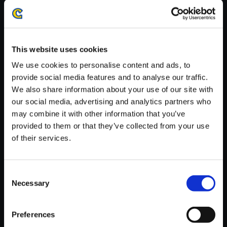
※ご購入いただいたファイルのダウンロードの際には、通信環境
が安定しているWifi環境でお試しください。
This website uses cookies
We use cookies to personalise content and ads, to
provide social media features and to analyse our traffic.
We also share information about your use of our site with
【単曲】DINO CRISIS ORIGIN
our social media, advertising and analytics partners who
AL SOUNDTRACK Elusive D
may combine it with other information that you’ve
r． Kirk
provided to them or that they’ve collected from your use
150円
(税込)
of their services.
7ポイント付与
Consent
Necessary
Selection
Preferences