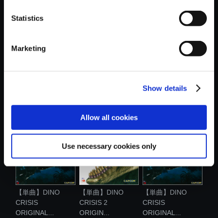
おすすめ商品
Statistics
Marketing
【単曲】DINO
【単曲】DINO
【単曲】DINO
Show details
CRISIS
CRISIS 2
CRISIS 2
ORIGINAL...
ORIGIN...
ORIGIN...
Allow all cookies
Use necessary cookies only
【単曲】DINO
【単曲】DINO
【単曲】DINO
CRISIS
CRISIS 2
CRISIS
ORIGINAL...
ORIGIN...
ORIGINAL...