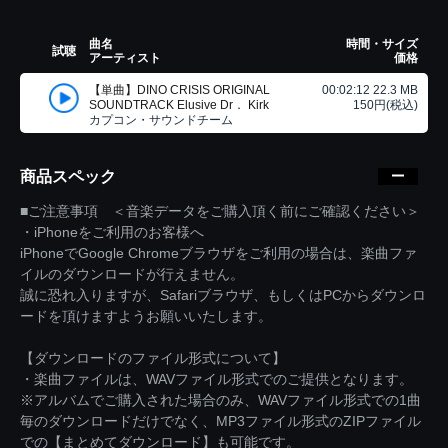
曲名
時間・サイズ
試聴
アーティスト
価格
【単曲】DINO CRISIS ORIGINAL
00:02:12 22.3 MB
SOUNDTRACK Elusive Dr． Kirk
150円(税込)
カプコン・サウンドチーム
商品スペック
■ご注意事項 ＜音楽データをご購入頂く前にご確認ください＞
・iPhoneをご利用のお客様へ
iPhoneでGoogle Chromeブラウザをご利用の場合は、楽曲ファ
イルのダウンロードが行えません。
誠に恐れ入りますが、Safariブラウザ、もしくはPCからダウンロ
ードを頂けますようお願いいたします。
【ダウンロードのファイル形式について】
・楽曲ファイルは、WAVファイル形式でのご提供となります。
※アルバムでご購入された場合のみ、WAVファイル形式での1曲
毎のダウンロードだけでなく、MP3ファイル形式のZIPファイル
での【まとめてダウンロード】も可能です。