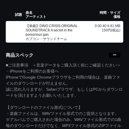
曲名
時間・サイズ
試聴
アーティスト
価格
【単曲】DINO CRISIS ORIGINAL
0:00:40 6.81 MB
SOUNDTRACK A secret in the
150円(税込)
poisonous gas
カプコン・サウンドチーム
商品スペック
■ご注意事項 ＜音楽データをご購入頂く前にご確認ください＞
・iPhoneをご利用のお客様へ
iPhoneでGoogle Chromeブラウザをご利用の場合は、楽曲ファ
イルのダウンロードが行えません。
誠に恐れ入りますが、Safariブラウザ、もしくはPCからダウンロ
ードを頂けますようお願いいたします。
【ダウンロードのファイル形式について】
・楽曲ファイルは、WAVファイル形式でのご提供となります。
※アルバムでご購入された場合のみ、WAVファイル形式での1曲
毎のダウンロードだけでなく、MP3ファイル形式のZIPファイル