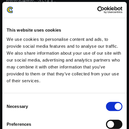
がかかる場合がございます。
※ご購入いただいたファイルのダウンロードの際には、通信環境
が安定しているWifi環境でお試しください。
This website uses cookies
We use cookies to personalise content and ads, to
provide social media features and to analyse our traffic.
We also share information about your use of our site with
【単曲】DINO CRISIS ORIGIN
our social media, advertising and analytics partners who
AL SOUNDTRACK A secret in
may combine it with other information that you’ve
the poisonous gas
provided to them or that they’ve collected from your use
150円
of their services.
(税込)
7ポイント付与
Consent
Necessary
Selection
Preferences