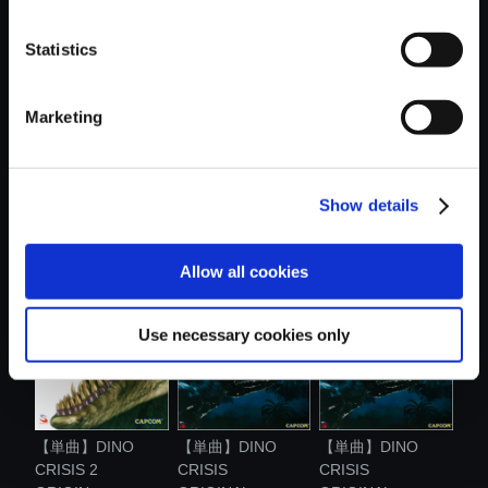
おすすめ商品
Statistics
Marketing
Show details
【単曲】DINO
【単曲】DINO
【単曲】DINO
CRISIS
CRISIS 2
CRISIS 2
ORIGINAL...
ORIGIN...
ORIGIN...
Allow all cookies
Use necessary cookies only
【単曲】DINO
【単曲】DINO
【単曲】DINO
CRISIS 2
CRISIS
CRISIS