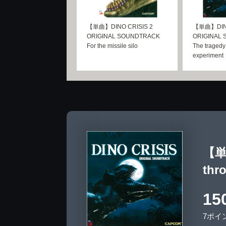
【単曲】DINO CRISIS 2
【単曲】DINO
ORIGINAL SOUNDTRACK
ORIGINAL
For the missile silo
The tragedy
experiment
【単曲
thr
15
7ポイ