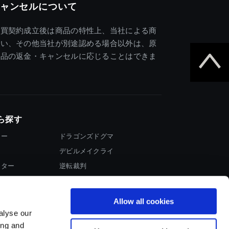
ャンセルについて
売買契約成立後は商品の特性上、当社による商
違い、その他当社が別途認める場合以外は、原
商品の返金・キャンセルに応じることはできま
ら探す
ター
ドラゴンズドグマ
デビルメイクライ
イター
逆転裁判
大神
Allow all cookies
alyse our
ing and