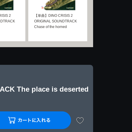
SIS 2
【単曲】DINO CRISIS 2
NDTRACK
ORIGINAL SOUNDTRACK
Chase of the horned
 The place is deserted