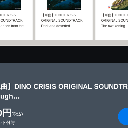
 CRISIS
【単曲】DINO CRISIS
【単曲】DINO CRI
 SOUNDTRACK
ORIGINAL SOUNDTRACK
ORIGINAL SOU
 arisen from the
Dark and deserted
The awakening
】DINO CRISIS ORIGINAL SOUNDTRACK
ough…
0円
(税込)
ント付与