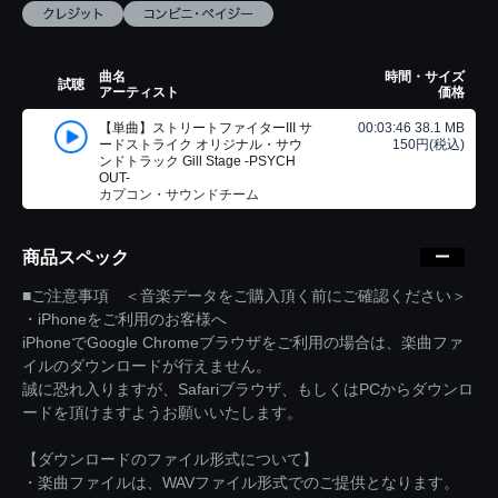
曲名
時間・サイズ
試聴
アーティスト
価格
【単曲】ストリートファイターIII サ
00:03:46 38.1 MB
ードストライク オリジナル・サウ
150円(税込)
ンドトラック Gill Stage -PSYCH
OUT-
カプコン・サウンドチーム
商品スペック
■ご注意事項 ＜音楽データをご購入頂く前にご確認ください＞
・iPhoneをご利用のお客様へ
iPhoneでGoogle Chromeブラウザをご利用の場合は、楽曲ファ
イルのダウンロードが行えません。
誠に恐れ入りますが、Safariブラウザ、もしくはPCからダウンロ
ードを頂けますようお願いいたします。
【ダウンロードのファイル形式について】
・楽曲ファイルは、WAVファイル形式でのご提供となります。