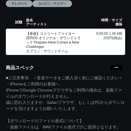
曲名
時間・サイズ
試聴
アーティスト
価格
【単曲】ストリートファイター
0:00:05 1.06 MB
ZERO3 オリジナル・サウンドトラ
150円(税込)
ック Prepare-Here Comes a New
Challenger-
カプコン・サウンドチーム
商品スペック
■ご注意事項 ＜音楽データをご購入頂く前にご確認ください＞
・iPhoneをご利用のお客様へ
iPhoneでGoogle Chromeブラウザをご利用の場合は、楽曲ファ
イルのダウンロードが行えません。
誠に恐れ入りますが、Safariブラウザ、もしくはPCからダウンロ
ードを頂けますようお願いいたします。
【ダウンロードのファイル形式について】
・楽曲ファイルは、WAVファイル形式でのご提供となります。