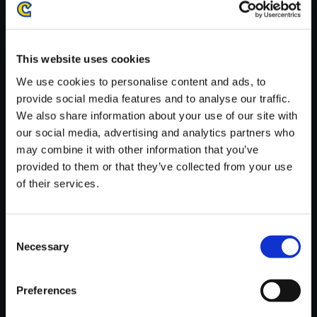
がかかる場合がございます。
※ご購入いただいたファイルのダウンロードの際には、通信環境
が安定しているWifi環境でお試しください。
This website uses cookies
We use cookies to personalise content and ads, to
provide social media features and to analyse our traffic.
We also share information about your use of our site with
our social media, advertising and analytics partners who
【単曲】バイオハザード 2 オリ
may combine it with other information that you’ve
ジナル・サウンドトラック Leo
provided to them or that they’ve collected from your use
n With Claire
of their services.
150円
(税込)
7ポイント付与
Consent
Necessary
Selection
Preferences