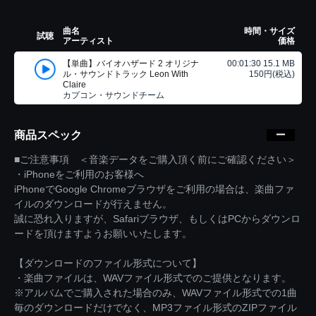
曲名
時間・サイズ
試聴
アーティスト
価格
【単曲】バイオハザード 2 オリジナ
00:01:30 15.1 MB
ル・サウンドトラック Leon With
150円(税込)
Claire
カプコン・サウンドチーム
商品スペック
■ご注意事項 ＜音楽データをご購入頂く前にご確認ください＞
・iPhoneをご利用のお客様へ
iPhoneでGoogle Chromeブラウザをご利用の場合は、楽曲ファ
イルのダウンロードが行えません。
誠に恐れ入りますが、Safariブラウザ、もしくはPCからダウンロ
ードを頂けますようお願いいたします。
【ダウンロードのファイル形式について】
・楽曲ファイルは、WAVファイル形式でのご提供となります。
※アルバムでご購入された場合のみ、WAVファイル形式での1曲
毎のダウンロードだけでなく、MP3ファイル形式のZIPファイル