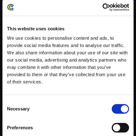
がかかる場合がございます。
※ご購入いただいたファイルのダウンロードの際には、通信環境
が安定しているWifi環境でお試しください。
This website uses cookies
We use cookies to personalise content and ads, to
provide social media features and to analyse our traffic.
We also share information about your use of our site with
【単曲】バイオハザード 2 オリ
our social media, advertising and analytics partners who
ジナル・サウンドトラック Sec
may combine it with other information that you’ve
ure Place
provided to them or that they’ve collected from your use
of their services.
150円
(税込)
7ポイント付与
Consent
Necessary
Selection
Preferences