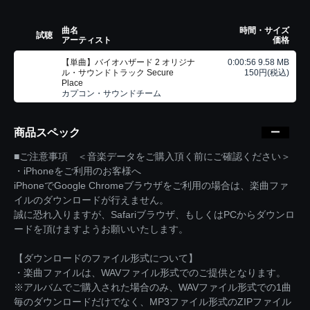
曲名
時間・サイズ
試聴
アーティスト
価格
【単曲】バイオハザード 2 オリジナ
0:00:56 9.58 MB
ル・サウンドトラック Secure
150円(税込)
Place
カプコン・サウンドチーム
商品スペック
■ご注意事項 ＜音楽データをご購入頂く前にご確認ください＞
・iPhoneをご利用のお客様へ
iPhoneでGoogle Chromeブラウザをご利用の場合は、楽曲ファ
イルのダウンロードが行えません。
誠に恐れ入りますが、Safariブラウザ、もしくはPCからダウンロ
ードを頂けますようお願いいたします。
【ダウンロードのファイル形式について】
・楽曲ファイルは、WAVファイル形式でのご提供となります。
※アルバムでご購入された場合のみ、WAVファイル形式での1曲
毎のダウンロードだけでなく、MP3ファイル形式のZIPファイル