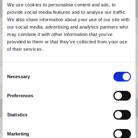
We use cookies to personalise content and ads, to
ご利用情報
provide social media features and to analyse our traffic.
We also share information about your use of our site with
初めての方へ
our social media, advertising and analytics partners who
may combine it with other information that you’ve
provided to them or that they’ve collected from your use
ご利用ガイド
of their services.
よくある質問
Consent
お問い合わせ
Necessary
Selection
提携サイト募集
Preferences
会員メニュー
Statistics
ログイン
Marketing