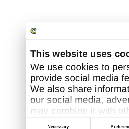
This website uses co
We use cookies to pers
provide social media fe
We also share informati
our social media, adve
may combine it with ot
to them or that they’ve
Consent
Necessary
Preferen
Selection