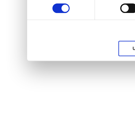
services.
U