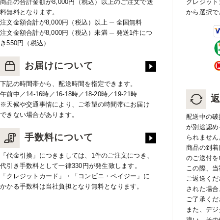
商品の合計金額が8,000円（税込）以上のご注文で送
クレジット
料無料となります。
から選択で
注文金額合計が8,000円（税込）以上 ─ 全国無料
注文金額合計が8,000円（税込）未満 ─ 発送1件につ
き550円（税込）
お届けについて
下記の時間帯から、配送時間を指定できます。
午前中／14-16時／16-18時／18-20時／19-21時
※天候や交通事情により、ご希望の時間帯にお届け
できない場合があります。
配送中の破
が別途認め
手数料について
られません
商品の到着
「代金引換」につきましては、1件のご注文につき、
のご送付を
代引き手数料として一律330円が発生致します。
この際、当
「クレジットカード」・「コンビニ・ペイジー」に
ご返送くだ
かかる手数料は当社負担となり無料となります。
された場合
ご了承くだ
また、デジ
違い、その