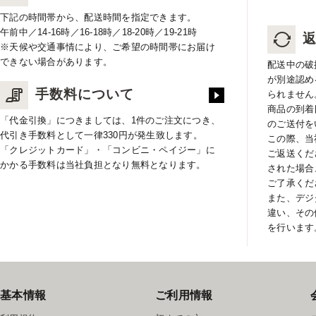
下記の時間帯から、配送時間を指定できます。
午前中／14-16時／16-18時／18-20時／19-21時
※天候や交通事情により、ご希望の時間帯にお届け
できない場合があります。
配送中の破
が別途認め
手数料について
られません
商品の到着
「代金引換」につきましては、1件のご注文につき、
のご送付を
代引き手数料として一律330円が発生致します。
この際、当
「クレジットカード」・「コンビニ・ペイジー」に
ご返送くだ
かかる手数料は当社負担となり無料となります。
された場合
ご了承くだ
また、デジ
違い、その
を行います
基本情報
ご利用情報