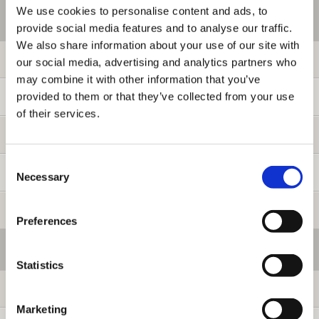
We use cookies to personalise content and ads, to
ご利用情報
provide social media features and to analyse our traffic.
We also share information about your use of our site with
初めての方へ
our social media, advertising and analytics partners who
may combine it with other information that you’ve
provided to them or that they’ve collected from your use
ご利用ガイド
of their services.
よくある質問
Consent
お問い合わせ
Necessary
Selection
提携サイト募集
Preferences
会員メニュー
Statistics
ログイン
Marketing