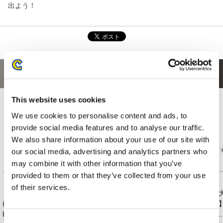
出よう！
あなたにおすすめの商品
This website uses cookies
We use cookies to personalise content and ads, to
provide social media features and to analyse our traffic.
We also share information about your use of our site with
our social media, advertising and analytics partners who
may combine it with other information that you’ve
provided to them or that they’ve collected from your use
of their services.
【大神 20周年記念
【大神 20周年記念
【大神 20周年記念
【
復刻アート企画】
復刻アート企画】
復刻アート企画】
念
B...
B...
B...
る..
Consent