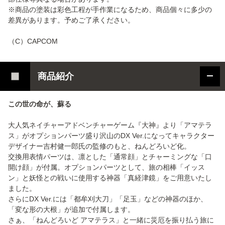
※商品の塗装は彩色工程が手作業になるため、商品個々に多少の
差異があります。予めご了承ください。
（C）CAPCOM
商品紹介
この世の命が、蘇る
大人気ネイチャーアドベンチャーゲーム『大神』より「アマテラ
ス」がオプションパーツ盛り沢山のDX Ver.になってキャラクター
デザイナー吉村健一郎氏の監修のもと、ねんどろいど化。
交換用表情パーツは、凛とした「通常顔」とチャーミングな「口
開け顔」が付属。オプションパーツとして、旅の相棒「イッス
ン」と妖怪との戦いに使用する神器「真経津鏡」をご用意いたし
ました。
さらにDX Ver.には「都牟刈大刀」「足玉」などの神器のほか、
「変な形の大根」が追加で付属します。
さぁ、「ねんどろいど アマテラス」と一緒に災厄を振り払う旅に