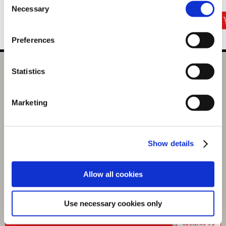
2,200円
2,200円
2,200円
(税込)
(税込)
(税込)
Necessary
Selection
Preferences
ねんどろいど アマテラス DX Ver.
Statistics
選択中の商品
Marketing
アマテラス DX Ver.
商品を選びなおす
7,700円
(税込)
Show details
385ポイント付与
Allow all cookies
Use necessary cookies only