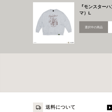
『モンスターハ
マ）L
選択中の商品
送料について