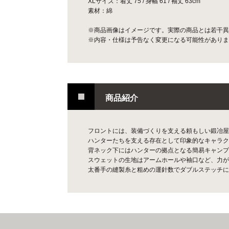
XLサイズ：着丈 75 / 身幅 61 / 袖丈 63cm
素材：綿
※商品画像はイメージです。実際の商品とは若干異
※内容・仕様は予告なく変更になる可能性がありま
商品紹介
フロントには、装備づくりを支える頼もしい鍛冶屋
ハンターたちを支える存在として印象的なキャラク
背ネック下にはハンターの拠点となる簡易キャンプ
スウェットの生地はアームホールや袖口など、力が
太番手の縫製糸と粗めの運針数でダブルステッチに