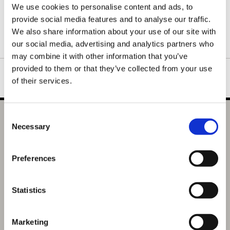
配置。
We use cookies to personalise content and ads, to
スウェットの生地はアームホールや袖口など、力が加わる部分の
provide social media features and to analyse our traffic.
ステッチワークは太番手の縫製糸と粗めの運針数でダブルステッ
We also share information about your use of our site with
チにすることで、堅牢さと立体感を実現しました。
our social media, advertising and analytics partners who
may combine it with other information that you’ve
provided to them or that they’ve collected from your use
of their services.
Consent
『モンスターハンターワイルズ』シーンイラストスウェッ
Necessary
Selection
ト 2（ルロウ）M
選択中の商品
Preferences
Mサイズ / ルロウ
商品を選びなおす
Statistics
8,800円
(税込)
440ポイント付与
Marketing