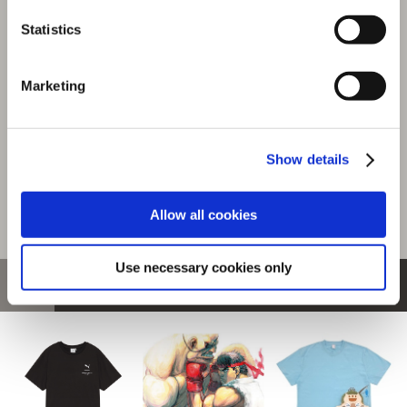
『モンスターハンターワイルズ』シーンイラストTシャツ
6（ハンター＆アイルー）スミクロ M
Statistics
選択中の商品
Marketing
Mサイズ / ハンター＆アイル
ー スミクロ
商品を選びなおす
Show details
4,480円
(税込)
224ポイント付与
Allow all cookies
Use necessary cookies only
おすすめ商品