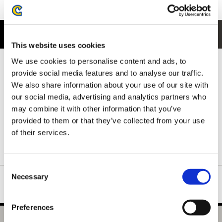
商品紹介
This website uses cookies
We use cookies to personalise content and ads, to
フロントには、キャンプでくつろぐハンターと オトモアイルー の
ほほえましいワンシーンをデザイン。
provide social media features and to analyse our traffic.
狩りの合間の穏やかな時間を感じさせる、温かみのあるイラスト
We also share information about your use of our site with
が魅力です。
our social media, advertising and analytics partners who
ハンターとオトモアイルーの絆や、冒険の合間のひとときを切り
may combine it with other information that you’ve
取ったような、モンスターハンターの世界観をやさしく表現した
provided to them or that they’ve collected from your use
一枚です。
of their services.
ネックリブは丈夫で形の良い襟元を保つダブルステッチ仕様で
す。
Consent
Necessary
Selection
Preferences